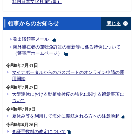
34回日本文化月間行事）
領事からのお知らせ
閉じる
発出済領事メール
海外滞在者の運転免許証の更新等に係る特例について
（警察庁ホームページ）
令和8年7月31日
マイナポータルからのパスポートのオンライン申請の運
用開始
令和8年7月27日
大型連休における動植物検疫の強化に関する留意事項に
ついて
令和8年7月9日
夏休み等を利用して海外に渡航される方への注意喚起
令和8年6月26日
査証手数料の改定について