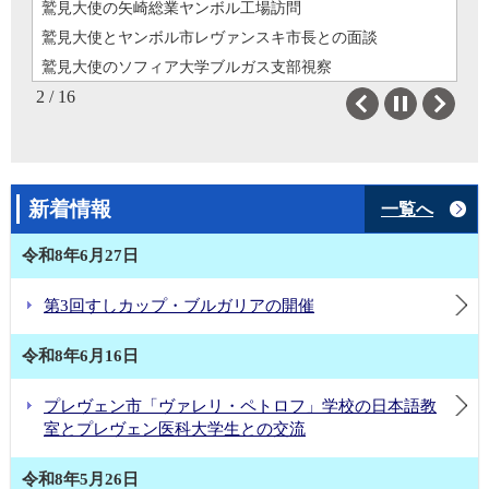
鷲見大使の矢崎総業ヤンボル工場訪問
鷲見大使とヤンボル市レヴァンスキ市長との面談
鷲見大使のソフィア大学ブルガス支部視察
2 / 16
鷲見大使とブルガス市バルティナ市長代行との面談
Previous
Next
鷲見大使の日本語授業見学
鷲見大使の海軍アカデミー訪問
鷲見大使とStargate Maritime社エフティモフ社長との面談
新着情報
一覧へ
鷲見大使によるルセ市訪問
鷲見大使によるパザルジック市訪問
令和8年6月27日
鷲見大使とクリメント・オフリドスキ学校訪問
日本政府、ASEF、WHOによるブルガリア保健セクターへの支援 ― プロヴディフにおける最新PCR検査施設の完成 ―
第3回すしカップ・ブルガリアの開催
鷲見大使のトラキア経済特区（TEZ）及びトライウォール社（Tri-Wall）訪問
令和8年6月16日
鷲見大使とプロヴディフ市パノフ市長代行との面談
第3回すしカップ・ブルガリアの開催
プレヴェン市「ヴァレリ・ペトロフ」学校の日本語教
プレヴェン市「ヴァレリ・ペトロフ」学校の日本語教室とプレヴェン医科大学生との交流
室とプレヴェン医科大学生との交流
鷲見大使の第58回カザンラク・バラの女王コンテストへの出席
鷲見大使の矢崎総業ヤンボル工場訪問
令和8年5月26日