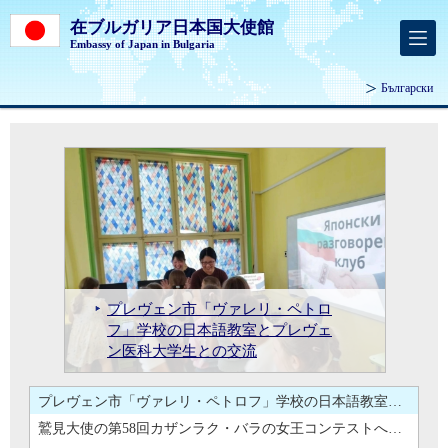
在ブルガリア日本国大使館
Embassy of Japan in Bulgaria
Български
鷲見大使によるパザルジック市訪問
鷲見大使とクリメント・オフリドスキ学校訪問
日本政府、ASEF、WHOによるブ
日本政府、ASEF、WHOによるブルガリア保健セクターへの支援 ― プロヴディフにおける最新PCR検査施設の完成 ―
プレヴェン市「ヴァレリ・ペトロ
ルガリア保健セクターへの支援 ―
鷲見大使のトラキア経済特区
鷲見大使のトラキア経済特区（TEZ）及びトライウォール社（Tri-Wall）訪問
第3回すしカップ・ブルガリアの開
フ」学校の日本語教室とプレヴェ
鷲見大使の第58回カザンラク・バ
鷲見大使の矢崎総業ヤンボル工場
鷲見大使とヤンボル市レヴァンス
鷲見大使のソフィア大学ブルガス
鷲見大使とブルガス市バルティナ
鷲見大使とStargate Maritime社エフ
鷲見大使によるパザルジック市訪
鷲見大使とクリメント・オフリド
プロヴディフにおける最新PCR検
（TEZ）及びトライウォール社
鷲見大使とプロヴディフ市パノフ
鷲見大使とプロヴディフ市パノフ市長代行との面談
催
ン医科大学生との交流
ラの女王コンテストへの出席
訪問
キ市長との面談
支部視察
市長代行との面談
ティモフ社長との面談
問
スキ学校訪問
査施設の完成 ―
（Tri-Wall）訪問
市長代行との面談
鷲見大使の海軍アカデミー訪問
鷲見大使の日本語授業見学
鷲見大使によるルセ市訪問
第3回すしカップ・ブルガリアの開催
プレヴェン市「ヴァレリ・ペトロフ」学校の日本語教室とプレヴェン医科大学生との交流
鷲見大使の第58回カザンラク・バラの女王コンテストへの出席