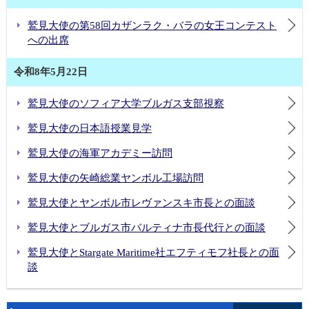
鷲見大使とヤンボル市レヴァンスキ市長との面談
鷲見大使の第58回カザンラク・バラの女王コンテスト
鷲見大使のソフィア大学ブルガス支部視察
への出席
鷲見大使とブルガス市バルティナ市長代行との面談
鷲見大使の日本語授業見学
令和8年5月22日
鷲見大使の海軍アカデミー訪問
鷲見大使のソフィア大学ブルガス支部視察
鷲見大使とStargate Maritime社エフティモフ社長との面談
鷲見大使によるルセ市訪問
鷲見大使の日本語授業見学
鷲見大使によるパザルジック市訪問
鷲見大使の海軍アカデミー訪問
鷲見大使とクリメント・オフリドスキ学校訪問
鷲見大使の矢崎総業ヤンボル工場訪問
日本政府、ASEF、WHOによるブルガリア保健セクターへの支援 ― プロヴディフにおける最新PCR検査施設の完成 ―
鷲見大使のトラキア経済特区（TEZ）及びトライウォール社（Tri-Wall）訪問
鷲見大使とヤンボル市レヴァンスキ市長との面談
鷲見大使とプロヴディフ市パノフ市長代行との面談
鷲見大使とブルガス市バルティナ市長代行との面談
鷲見大使とStargate Maritime社エフティモフ社長との面
談