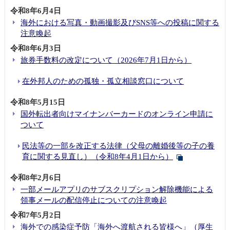
令和8年6月4日
海外における写真・動画撮影及びSNS等への投稿に関する
注意喚起
令和8年6月3日
旅券手数料の改定について（2026年7月1日から）
在外邦人のための孤独・孤立相談窓口について
令和8年5月15日
国外転出者向けマイナンバーカードのオンライン申請に
ついて
民法等の一部を改正する法律（父母の離婚後等の子の養
育に関する見直し）（令和8年4月1日から）
令和8年2月6日
一部メールアプリのサブスクリプション解除機能による
領事メールの配信停止についての注意喚起
令和7年5月2日
海外での感染症予防「海外へ渡航される皆様へ」（厚生