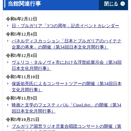
当館関連行事
閉じる
令和6年2月12日
日・ブルガリア「3つの周年」記念イベントカレンダー
令和5年12月4日
パネルディスカッション「日本とブルガリアのハイテク
企業の将来」の開催（第34回日本文化月間行事）
令和5年12月4日
ヴェリコ・タルノヴォ市における浮世絵展示会（第34回
日本文化月間行事）
令和5年11月10日
保坂佑亮氏によるコンサートツアーの開催（第34回日本
文化月間行事）
令和5年11月9日
映画と文学のフェスティバル「CineLibri」の開催（第34
回日本文化月間行事）
令和5年10月25日
ブルガリア国営ラジオ児童合唱団コンサートの開催（第