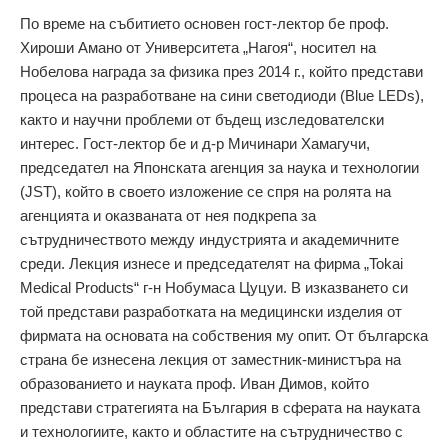
По време на събитието основен гост-лектор бе проф.
Хироши Амано от Университета „Нагоя“, носител на
Нобелова награда за физика през 2014 г., който представи
процеса на разработване на сини светодиоди (Blue LEDs),
както и научни проблеми от бъдещ изследователски
интерес. Гост-лектор бе и д-р Мичинари Хамагучи,
председател на Японската агенция за наука и технологии
(JST), който в своето изложение се спря на ролята на
агенцията и оказваната от нея подкрепа за
сътрудничеството между индустрията и академичните
среди. Лекция изнесе и председателят на фирма „Tokai
Medical Products“ г-н Нобумаса Цуцуи. В изказването си
той представи разработката на медицински изделия от
фирмата на основата на собствения му опит. От българска
страна бе изнесена лекция от заместник-министъра на
образованието и науката проф. Иван Димов, който
представи стратегията на България в сферата на науката
и технологиите, както и областите на сътрудничество с