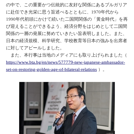
の中で、この重要かつ伝統的に友好な関係にあるブルガリア
に赴任でき光栄に思う旨述べるとともに、1970年代から
1990年代初頭にかけて続いた二国間関係の「黄金時代」を再
び迎えることができるよう、経済分野をはじめとして二国間
関係の一層の発展に努めていきたい旨表明しました。また、
日本の経済規模、科学研究、学校教育等日本の強みを出席者
に対してアピールしました。
また、本行事は当地のメディアにも取り上げられました（
https://www.bta.bg/en/news/577779-new-japanese-ambassador-
set-on-restoring-golden-age-of-bilateral-relations
）。