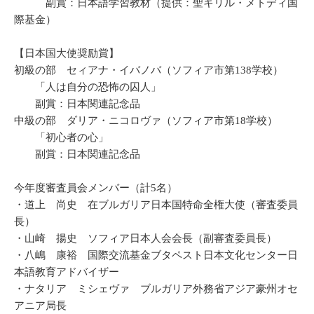
副賞：日本語学習教材（提供：聖キリル・メトディ国
際基金）
【日本国大使奨励賞】
初級の部 セィアナ・イバノバ（ソフィア市第138学校）
「人は自分の恐怖の囚人」
副賞：日本関連記念品
中級の部 ダリア・ニコロヴァ（ソフィア市第18学校）
「初心者の心」
副賞：日本関連記念品
今年度審査員会メンバー（計5名）
・道上 尚史 在ブルガリア日本国特命全権大使（審査委員
長）
・山崎 揚史 ソフィア日本人会会長（副審査委員長）
・八嶋 康裕 国際交流基金ブタペスト日本文化センター日
本語教育アドバイザー
・ナタリア ミシェヴァ ブルガリア外務省アジア豪州オセ
アニア局長