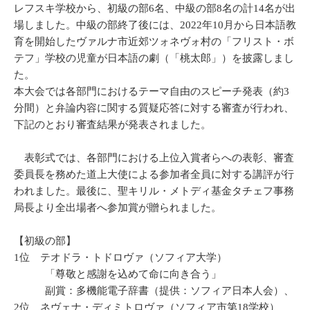
レフスキ学校から、初級の部6名、中級の部8名の計14名が出
場しました。中級の部終了後には、2022年10月から日本語教
育を開始したヴァルナ市近郊ツォネヴォ村の「フリスト・ボ
テフ」学校の児童が日本語の劇（「桃太郎」）を披露しまし
た。
本大会では各部門におけるテーマ自由のスピーチ発表（約3
分間）と弁論内容に関する質疑応答に対する審査が行われ、
下記のとおり審査結果が発表されました。
表彰式では、各部門における上位入賞者らへの表彰、審査
委員長を務めた道上大使による参加者全員に対する講評が行
われました。最後に、聖キリル・メトディ基金タチェフ事務
局長より全出場者へ参加賞が贈られました。
【初級の部】
1位 テオドラ・トドロヴァ（ソフィア大学）
「尊敬と感謝を込めて命に向き合う」
副賞：多機能電子辞書（提供：ソフィア日本人会）、
2位 ネヴェナ・ディミトロヴァ（ソフィア市第18学校）