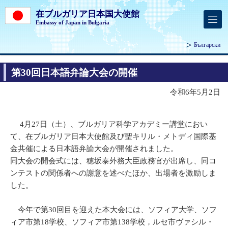
在ブルガリア日本国大使館
Embassy of Japan in Bulgaria
Български
第30回日本語弁論大会の開催
令和6年5月2日
4月27日（土）、ブルガリア科学アカデミー講堂におい
て、在ブルガリア日本大使館及び聖キリル・メトディ国際基
金共催による日本語弁論大会が開催されました。
同大会の開会式には、穂坂泰外務大臣政務官が出席し、同コ
ンテストの関係者への謝意を述べたほか、出場者を激励しま
した。
今年で第30回目を迎えた本大会には、ソフィア大学、ソフ
ィア市第18学校、ソフィア市第138学校，ルセ市ヴァシル・