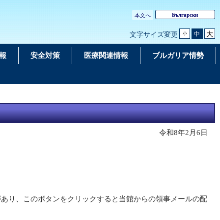
Български
本文へ
大
中
文字サイズ変更
小
報
安全対策
医療関連情報
ブルガリア情勢
令和8年2月6日
あり、このボタンをクリックすると当館からの領事メールの配