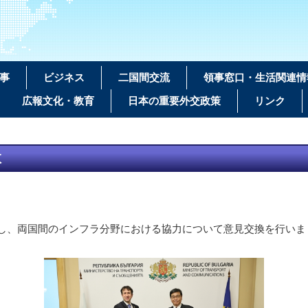
事
ビジネス
二国間交流
領事窓口・生活関連情
広報文化・教育
日本の重要外交政策
リンク
敬
表敬し、両国間のインフラ分野における協力について意見交換を行いま