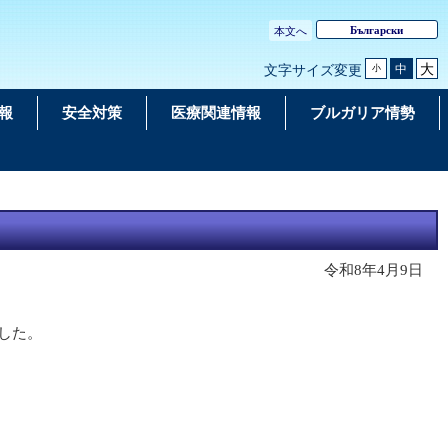
Български
本文へ
大
中
文字サイズ変更
小
報
安全対策
医療関連情報
ブルガリア情勢
令和8年4月9日
した。