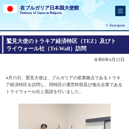
在ブルガリア日本国大使館
Embassy of Japan in Bulgaria
Български
鷲見大使のトラキア経済特区（TEZ）及びト
ライウォール社（Tri-Wall）訪問
令和8年4月22日
4月15日、鷲見大使は、ブルガリアの産業拠点であるトラキ
ア経済特区を訪問し、同特区の運営幹部及び進出企業である
トライウォール社と面談を行いました。