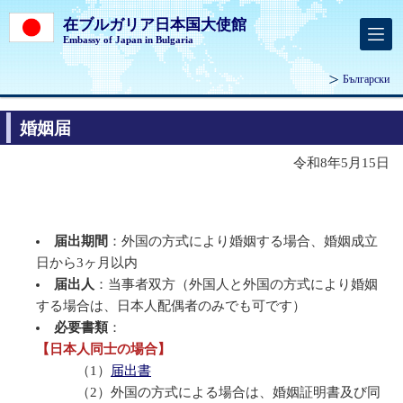
在ブルガリア日本国大使館
Embassy of Japan in Bulgaria
Български
婚姻届
令和8年5月15日
届出期間
：外国の方式により婚姻する場合、婚姻成立
日から3ヶ月以内
届出人
：当事者双方（外国人と外国の方式により婚姻
する場合は、日本人配偶者のみでも可です）
必要書類
：
【日本人同士の場合】
（1）
届出書
（2）外国の方式による場合は、婚姻証明書及び同