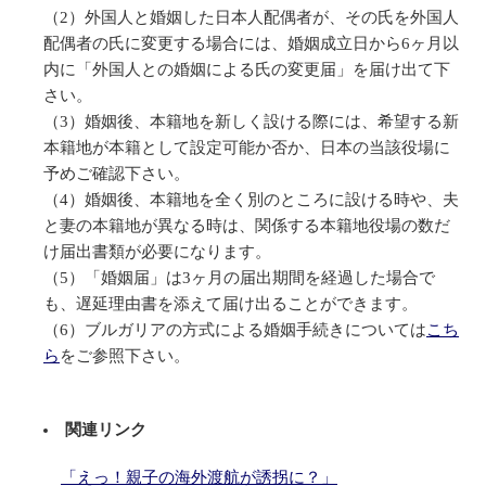
（2）外国人と婚姻した日本人配偶者が、その氏を外国人
配偶者の氏に変更する場合には、婚姻成立日から6ヶ月以
内に「外国人との婚姻による氏の変更届」を届け出て下
さい。
（3）婚姻後、本籍地を新しく設ける際には、希望する新
本籍地が本籍として設定可能か否か、日本の当該役場に
予めご確認下さい。
（4）婚姻後、本籍地を全く別のところに設ける時や、夫
と妻の本籍地が異なる時は、関係する本籍地役場の数だ
け届出書類が必要になります。
（5）「婚姻届」は3ヶ月の届出期間を経過した場合で
も、遅延理由書を添えて届け出ることができます。
（6）ブルガリアの方式による婚姻手続きについては
こち
ら
をご参照下さい。
関連リンク
「えっ！親子の海外渡航が誘拐に？」