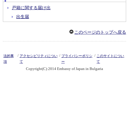
戸籍に関する届け出
出生届
婚姻届
このページのトップへ戻る
外国人との婚姻による氏の変更届
離婚届
外国人との離婚による氏の変更届
/
/
/
法的事
アクセシビリティについ
プライバシーポリシ
このサイトについ
離婚の際に称していた氏を称する届
項
て
ー
て
Copyright(C):2014 Embassy of Japan in Bulgaria
死亡届
国籍の選択
日本国籍を選択する場合
外国国籍を選択する場合
日本国籍の（再）取得
(日本）国籍取得届
不受理申出制度