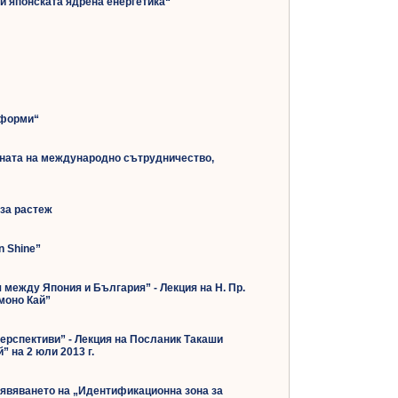
и японската ядрена енергетика“
еформи“
ината на международно сътрудничество,
за растеж
n Shine”
между Япония и България” - Лекция на Н. Пр.
моно Кай”
ерспективи” - Лекция на Посланик Такаши
 на 2 юли 2013 г.
явяването на „Идентификационна зона за