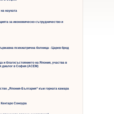
 на науката
цията за икономическо сътрудничество и
ържавна психиатрична болница - Царев брод
а и благосъстоянието на Япония, участва в
ия диалог в София (АСЕМ)
лство „Япония-България“ към горната камара
 Кентаро Соноура