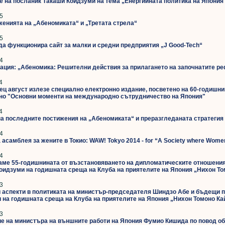
е на посланик Такаши Коидзуми на тема „Енергийната политика на Япония 
5
женията на „Абеномиката“ и „Третата стрела“
5
да функционира сайт за малки и средни предприятия „J Good-Tech“
4
ация: „Абеномика: Решителни действия за прилагането на започнатите р
4
ец август излезе специално електронно издание, посветено на 60-годишн
но "Основни моменти на международно сътрудничество на Япония"
4
а последните постижения на „Абеномиката“ и преразгледаната стратегия 
4
асамблея за жените в Токио: WAW! Tokyo 2014 - for “A Society where Wome
4
ме 55-годишнината от възстановяването на дипломатическите отношения 
оидзуми на годишната среща на Клуба на приятелите на Япония „Нихон То
3
 аспекти в политиката на министър-председателя Шиндзо Абе и бъдещи п
 на годишната среща на Клуба на приятелите на Япония „Нихон Томоно Кай”
3
е на министъра на външните работи на Япония Фумио Кишида по повод об