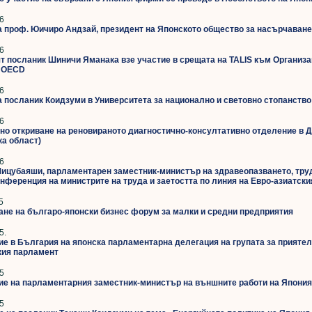
6
а проф. Юичиро Андзай, президент на Японското общество за насърчаване
6
т посланик Шиничи Яманака взе участие в срещата на TALIS към Организа
е OECD
6
а посланик Коидзуми в Университета за национално и световно стопанство
6
о откриване на реновираното диагностично-консултативно отделение в Д
а област)
6
ицубаяши, парламентарен заместник-министър на здравеопазването, труд
онференция на министрите на труда и заетостта по линия на Евро-азиатск
5
не на българо-японски бизнес форум за малки и средни предприятия
5.
е в България на японска парламентарна делегация на групата за прияте
кия парламент
5
е на парламентарния заместник-министър на външните работи на Япония
5