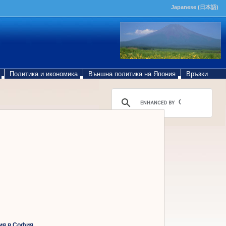
Japanese (
日本語)
Политика и икономика
Външна политика на Япония
Връзки
ия в София