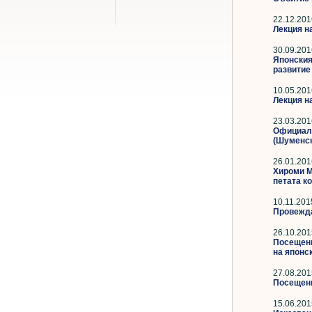
22.12.201
Лекция н
30.09.201
Японския
развити
10.05.201
Лекция н
23.03.201
Официалн
(Шуменск
26.01.201
Хироми М
петата к
10.11.201
Провежда
26.10.201
Посещени
на японс
27.08.201
Посещени
15.06.201