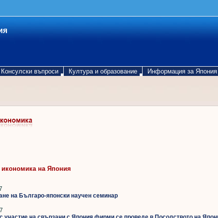
ия
Консулски въпроси
Култура и образование
Информация за Япония
 икономика на Япония
7
не на Българо-японски научен семинар
7
с участие на свързани с Япония фирми се проведе в Посолството на Япон