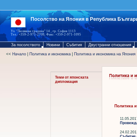
Посолство на Япония в Република Българ
Ул. "Люлякова градина" 14 , гр. София 1113
Тел.: +359-2-971-2708; Факс: +359-2-971-1095
За посолството
Новини
Събития
Двустранни отношения
<<
Начало
|
Политика и икономика
|
Политика и икономика на Япония
Теми от японската
дипломация
Политика и
11.05.201
Провежда
24.02.201
Събитие 