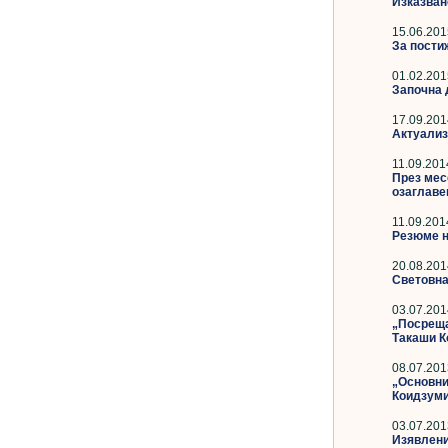
Изказван
15.06.201
За пости
01.02.201
Започна 
17.09.201
Актуализ
11.09.201
През мес
озаглаве
11.09.201
Резюме н
20.08.201
Световна 
03.07.201
„Посреща
Такаши К
08.07.201
„Основни
Коидзуми
03.07.201
Изявлени