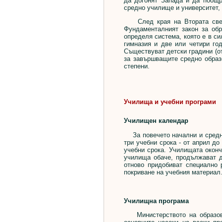
да догонят Запада и да поощр
средно училище и университет,
След края на Втората светов
Фундаменталният закон за обр
определя система, която е в си
гимназия и две или четири го
Съществуват детски градини (о
за завършващите средно образ
степени.
Училища и учебни програми
Училищен календар
За повечето начални и средни 
три учебни срока - от април д
учебни срока. Училищата оконч
училища обаче, продължават д
отново придобиват специално 
покриване на учебния материал
Училищна програма
Министерството на образовани