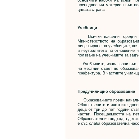
основните насоки на всеки пр
преподавания материал във все
цялата страна
Учебници
Всички начални, средни учи
Министерството на образовани
лицензиране на учебниците, коя
и неутралитета по отношение н
ползване на учебниците за зад
Учебниците, използвани във вс
на местния съвет по образован
префектура. В частните училища
Предучилищно образование
Образованието преди началното
Обществените и частните дневн
деца от три до пет години съв
частни. Посещаемостта на пе
Образователния подход в детски
е със слаба образователна насо