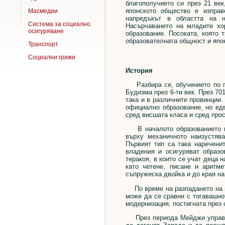
благополучието си през 21 век
японското общество е изправ
Масмедии
напредъкът в областта на н
Система за социално
Насърчаването на младите хор
осигуряване
образование. Посоката, която 
образователната общност и япо
Транспорт
Социални грижи
История
Разбира се, обучението по пи
Будизма през 6-ти век. През 70
така и в различните провинции.
официално образование, но едв
сред висшата класа и сред про
В началото образованието пр
върху механичното наизустяв
Първият тип са така наречени
владения и осигуряват образ
теракоя, в които се учат деца 
като четене, писане и аритм
съпружеска двойка и до края н
По време на разпадането на шог
може да се сравни с тогавашно
модернизация, постигната през
През периода Мейджи управляв