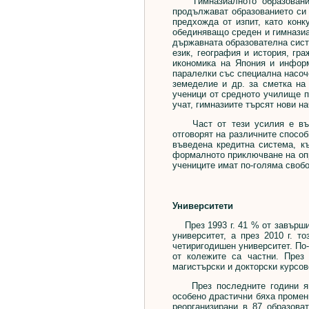
Гимназиалното образование 
продължават образованието си 
предхожда от изпит, като конк
обединяващо среден и гимназиа
държавната образователна сист
език, география и история, гра
икономика на Япония и информ
паралелки със специална насоч
земеделие и др. за сметка на 
ученици от средното училище п
учат, гимназиите търсят нови н
Част от тези усилия е въвеж
отговорят на различните способ
въведена кредитна система, к
формалното приключване на опр
учениците имат по-голяма свобо
Университети
През 1993 г. 41 % от завърши
университет, а през 2010 г. т
четиригодишен университет. По-
от колежите са частни. През
магистърски и докторски курсов
През последните години япон
особено драстични бяха промени
реорганизирани в 87 образова