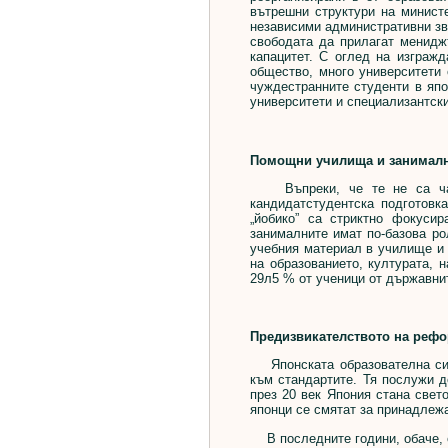
вътрешни структури на министе
независими административни зве
свободата да прилагат мениджъ
капацитет. С оглед на изгражд
общество, много университети 
чуждестранните студенти в япо
университети и специализантски
Помощни училища и занимал
Въпреки, че те не са част 
кандидатстудентска подготовк
„йобико” са стриктно фокусир
занималните имат по-базова ро
учебния материал в училище и 
на образованието, културата, 
29л5 % от ученици от държавни
Предизвикателството на реф
Японската образователна сист
към стандартите. Тя послужи д
през 20 век Япония стана свет
японци се смятат за принадлежа
В последните години, обаче, с