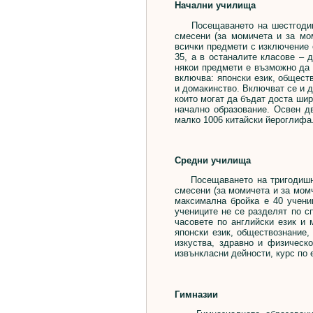
Начални училища
Посещаването на шестгодишн
смесени (за момичета и за мом
всички предмети с изключение о
35, а в останалите класове – 
някои предмети е възможно да 
включва: японски език, обществ
и домакинство. Включват се и д
които могат да бъдат доста шир
начално образование. Освен дв
малко 1006 китайски йероглифа
Средни училища
Посещаването на тригодишнит
смесени (за момичета и за момч
максимална бройка е 40 учениц
учениците не се разделят по с
часовете по английски език и
японски език, обществознание,
изкуства, здравно и физическ
извънкласни дейности, курс по 
Гимназии