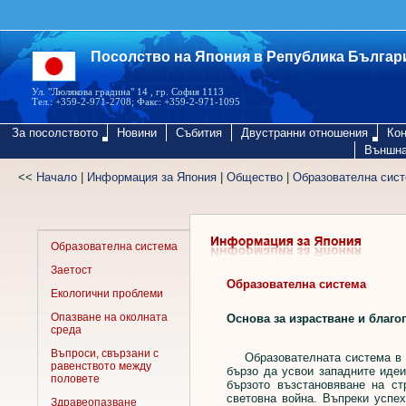
Посолство на Япония в Република Българ
Ул. "Люлякова градина" 14 , гр. София 1113
Тел.: +359-2-971-2708; Факс: +359-2-971-1095
За посолството
Новини
Събития
Двустранни отношения
Кон
Външна
<<
Начало
|
Информация за Япония
|
Общество
|
Образователна сис
Образователна система
Заетост
Образователна система
Екологични проблеми
Опазване на околната
Основа за израстване и благо
среда
Въпроси, свързани с
Образователната система в Яп
равенството между
бързо да усвои западните идеи
половете
бързото възстановяване на с
световна война. Въпреки успех
Здравеопазване