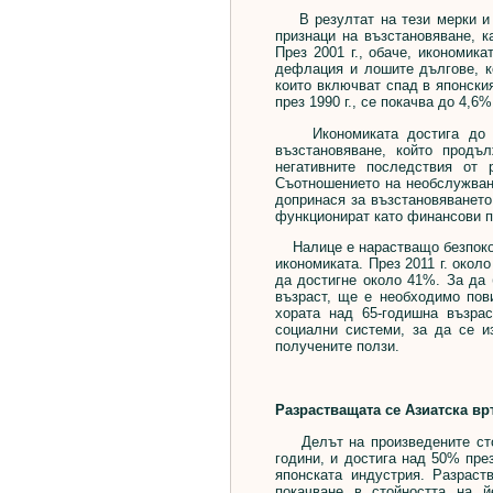
В резултат на тези мерки и н
признаци на възстановяване, к
През 2001 г., обаче, икономик
дефлация и лошите дългове, к
които включват спад в японски
през 1990 г., се покачва до 4,6%
Икономиката достига до сво
възстановяване, който продъ
негативните последствия от 
Съотношението на необслужвани
допринася за възстановяването
функционират като финансови п
Налице е нарастващо безпокойс
икономиката. През 2011 г. окол
да достигне около 41%. За да
възраст, ще е необходимо пов
хората над 65-годишна възра
социални системи, за да се и
получените ползи.
Разрастващата се Азиатска вр
Делът на произведените стоки
години, и достига над 50% през
японската индустрия. Разраст
покачване в стойността на й