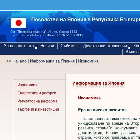
Посолство на Япония в Република Българ
Ул. "Люлякова градина" 14 , гр. София 1113
Тел.: +359-2-971-2708; Факс: +359-2-971-1095
За посолството
Новини
Събития
Двустранни отношения
Кон
Външна
<<
Начало
|
Информация за Япония
|
Икономика
Икономика
Енергетика и ресурси
Икономика
Регулаторна реформа
Търговия и инвестиции
Ера на високо развитие
Следвоенната икономика на Яп
унищожаване по време на Вторат
развита страна"с консумаци
десетилетия, Япония развива 
страна, която се превръща от "п