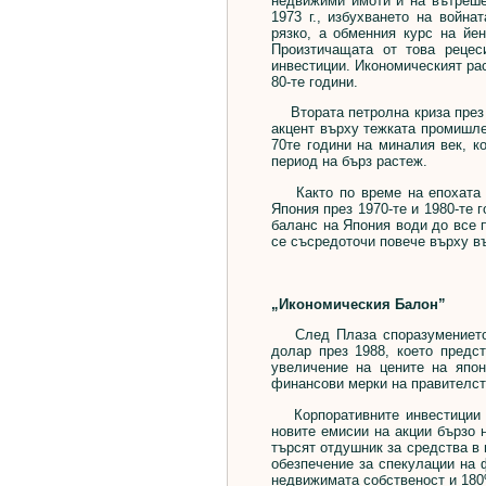
недвижими имоти и на вътреше
1973 г., избухването на война
рязко, а обменния курс на йен
Произтичащата от това рецес
инвестиции. Икономическият рас
80-те години.
Втората петролна криза през 1
акцент върху тежката промишле
70те години на миналия век, к
период на бърз растеж.
Както по време на епохата н
Япония през 1970-те и 1980-те 
баланс на Япония води до все 
се съсредоточи повече върху в
„Икономическия Балон”
След Плаза споразумението от
долар през 1988, което предст
увеличение на цените на япон
финансови мерки на правителст
Корпоративните инвестиции ряз
новите емисии на акции бързо н
търсят отдушник за средства в 
обезпечение за спекулации на 
недвижимата собственост и 180%