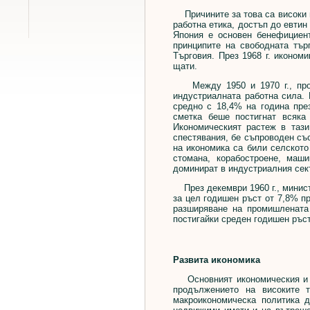
Причините за това са високи п
работна етика, достъп до евтин
Япония е основен бенефициент
принципите на свободната тъ
Търговия. През 1968 г. иконом
щати.
Между 1950 и 1970 г., проце
индустриалната работна сила. 
средно с 18,4% на година пре
сметка беше постигнат всяка
Икономическият растеж в тази
спестявания, бе съпроводен съ
на икономика са били селското
стомана, корабостроене, маш
доминират в индустриалния сек
През декември 1960 г., минист
за цел годишен ръст от 7,8% п
разширяване на промишлената
постигайки среден годишен ръс
Развита икономика
Основният икономическия и со
продължението на високите т
макроикономическа политика 