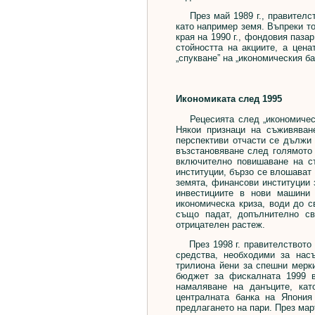
През май 1989 г., правителств
като например земя. Въпреки то
края на 1990 г., фондовия паза
стойността на акциите, а цена
„спукване” на „икономическия ба
Икономиката след 1995
Рецесията след „икономически
Някои признаци на съживяван
перспективи отчасти се дължи 
възстановяване след голямото з
включително повишаване на с
институции, бързо се влошават
земята, финансови институции 
инвестициите в нови машини 
икономическа криза, води до с
също падат, допълнително св
отрицателен растеж.
През 1998 г. правителството с
средства, необходими за нас
трилиона йени за спешни мерк
бюджет за фискалната 1999 в
намаляване на данъците, кат
централната банка на Япония
предлагането на пари. През мар