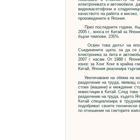
електрониката и автомобили, да
видеокасетофони и хладилници
качеството на работа е високо,
произведените в Япония.
През последните години, бърз
2005 г., вноса от Китай за Япо
бързи темпове, 235%.
Освен това делът на японск
Съединените щати, за да се 
електроника за бита и автомоб
2007 г. насам. От 1988 г. Япо
износ за Хонг Конг в крайна см
Китай, Япония реализира търго
Увеличаване на обема на изно
разделение на труда, явяващ с
стоки (машини) и междинни сто
инвестиции в Китай. След това 
разделение на труда, където Яп
Китай специализира в трудое
подобряват своите технически 
по отношение на секторите изис