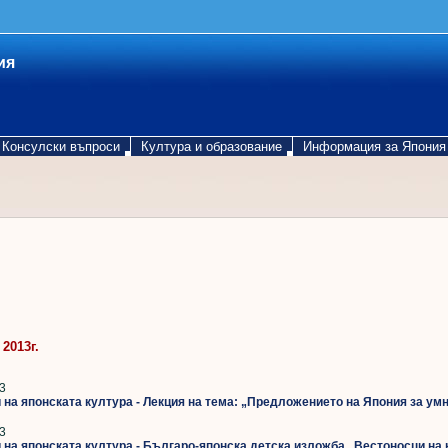
ия
Консулски въпроси
Култура и образование
Информация за Япония
2013г.
3
 на японската култура - Лекция на тема: „Предложението на Япония за умн
3
и на японската култура - Българо-японска детска изложба „Вестоносци на 