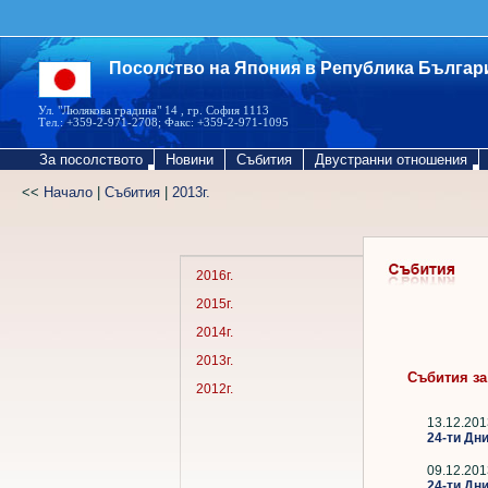
Посолство на Япония в Република Българ
Ул. "Люлякова градина" 14 , гр. София 1113
Тел.: +359-2-971-2708; Факс: +359-2-971-1095
За посолството
Новини
Събития
Двустранни отношения
<<
Начало
|
Събития
|
2013г.
2016г.
2015г.
2014г.
2013г.
Събития за 
2012г.
13.12.201
24-ти Дни
09.12.201
24-ти Дн