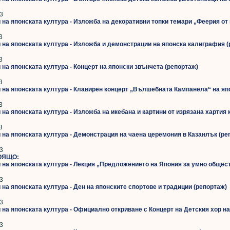
3
и на японската култура - Изложба на декоративни топки темари „Феерия от
3
и на японската култура - Изложба и демонстрации на японска калиграфия 
3
 на японската култура - Концерт на японски звънчета (репортаж)
3
и на японската култура - Клавирен концерт „Вълшебната Кампанела“ на я
3
 на японската култура - Изложба на икебана и картини от изрязана хартия 
3
и на японската култура - Демонстрация на чаена церемония в Казанлък (ре
3
ОЯЩО:
и на японската култура - Лекция „Предложението на Япония за умно общес
3
 на японската култура - Ден на японските спортове и традиции (репортаж)
3
и на японската култура - Официално откриване с Концерт на Детския хор н
3