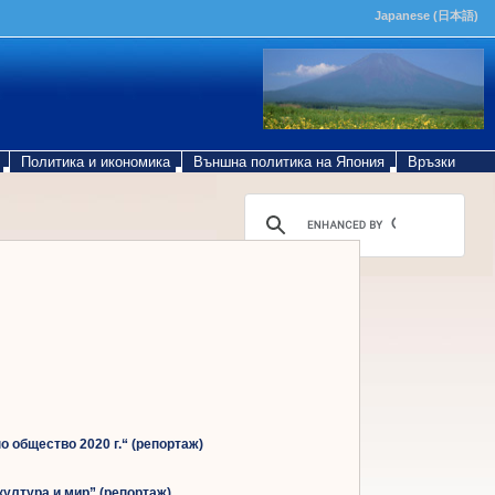
Japanese (
日本語)
Политика и икономика
Външна политика на Япония
Връзки
о общество 2020 г.“ (репортаж)
култура и мир” (репортаж)