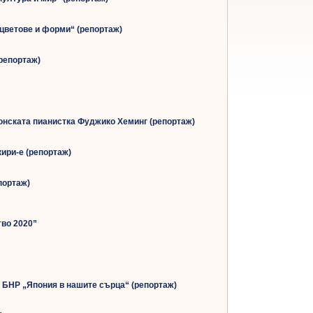
 цветове и форми“ (репортаж)
(репортаж)
понската пианистка Фуджико Хеминг (репортаж)
кири-е (репортаж)
портаж)
тво 2020”
а БНР „Япония в нашите сърца“ (репортаж)