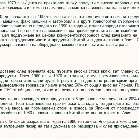
рез 1970 г., акцента се прехвърля върху продукти с висока добавена с
ато химикали и стомана намалява за сметка на износа на машини и елек
 началото на 1990те, износът на технологично-интензивни продук
а, машини, факс машини и автомобили и други транспортни съоръжени
абавя значително в средата на 1990-те години, отчасти заради отваряне
омпании. Търговското напрежение кара производителите на автомобили
С цел поддържане на ценова конкурентоспособност след качването на 
ото на трудоемки части и продукти в Китай и в други страни в Азия. 
ускорява износа на оборудване, компоненти и части за тази страна.
вено след военната ера, първите вносни стоки включват главно сур
продукти. През 1960-те и 1970-те години, след преминаването към
дни горива и метални руди. В резултат на двете петролни кризи през 1
. минералните горива са приблизително 50% от общия внос на Япония. П
 20% от общия внос, отчасти в резултат на промени в цените на сурови
то на производствени продукти от общия внос се увеличава от 20% пре
 години. Това съотношение практически съвпада с тенденциите на ра
то на вноса на промишлени стоки е износа за Япония от производст
 чужбина от 1980 г. насам - главно в Китай и останалата част от Азия.
с Китай се разраства от края на 1990-те години. Японските компании 
на вътрешния пазар на тази държава се разширява и след присъединени