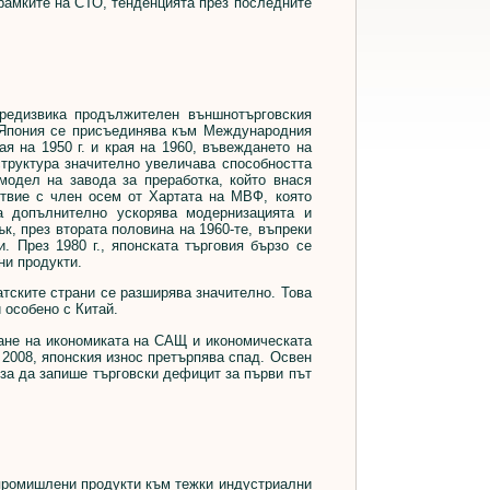
рамките на СТО, тенденцията през последните
едизвика продължителен външнотърговския
, Япония се присъединява към Международния
 на 1950 г. и края на 1960, въвеждането на
труктура значително увеличава способността
модел на завода за преработка, който внася
ствие с член осем от Хартата на МВФ, която
а допълнително ускорява модернизацията и
к, през втората половина на 1960-те, въпреки
. През 1980 г., японската търговия бързо се
ни продукти.
атските страни се разширява значително. Това
 особено с Китай.
ане на икономиката на САЩ и икономическата
 2008, японския износ претърпява спад. Освен
, за да запише търговски дефицит за първи път
 промишлени продукти към тежки индустриални