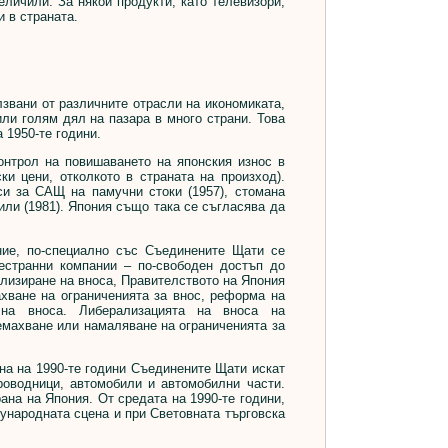
ичили. За някои продукти, като телевизори,
 в страната.
звани от различните отрасли на икономиката,
или голям дял на пазара в много страни. Това
 1950-те години.
нтрол на повишаването на японския износ в
ки цени, отколкото в страната на произход).
и за САЩ на памучни стоки (1957), стомана
били (1981). Япония също така се съгласява да
ие, по-специално със Съединените Щати се
естранни компании – по-свободен достъп до
ализиране на вноса, Правителството на Япония
хване на ограниченията за внос, реформа на
 на вноса. Либерализацията на вноса на
ремахване или намаляване на ограниченията за
на на 1990-те години Съединените Щати искат
роводници, автомобили и автомобилни части.
ана на Япония. От средата на 1990-те години,
ународната сцена и при Световната търговска