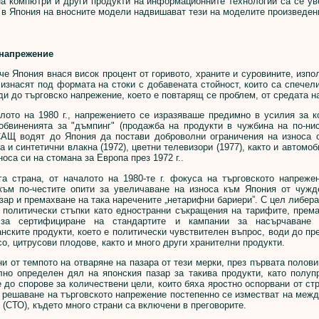
компютри и други продукти на информационните технологии са се увел
в Япония на вносните модели надвишават тези на моделите произведени
напрежение
Япония внася висок процент от горивото, храните и суровините, изпол
 изнасят под формата на стоки с добавената стойност, които са спечел
ди до търговско напрежение, което е повтарящ се проблем, от средата на
о на 1980 г., напрежението се изразяваше предимно в усилия за ко
обвиненията за "дъмпинг" (продажба на продукти в чужбина на по-нис
АЩ водят до Япония да постави доброволни ограничения на износа с
на и синтетични влакна (1972), цветни телевизори (1977), както и автомо
носа си на стомана за Европа през 1972 г..
трана, от началото на 1980-те г. фокуса на търговското напрежен
към по-честите опити за увеличаване на износа към Япония от чужд
зар и премахване на така наречените „нетарифни бариери”. С цел либер
 политически стъпки като едностранни съкращения на тарифите, према
 за сертифициране на стандартите и кампании за насърчаване
нските продукти, което е политически чувствителен въпрос, води до п
о, цитрусови плодове, както и много други хранителни продукти.
т темпото на отваряне на пазара от тези мерки, през първата полови
лно определен дял на японския пазар за такива продукти, като полуп
 до спорове за количествени цели, които бяха яростно оспорвани от стр
 решаване на търговското напрежение постепенно се изместват на межд
 (СТО), където много страни са включени в преговорите.