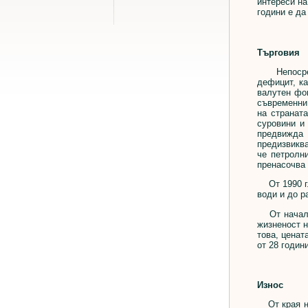
интереси на
години е да
Търговия
Непосредст
дефицит, к
валутен фо
съвременни
на странат
суровини и
предвижда 
предизвиква
че петролни
пренасочва 
От 1990 г. 
води и до р
От началот
жизненост н
това, ценат
от 28 години
Износ
От края на 