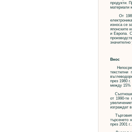
продукти. П
материали к
От 1980 до
електроник
износа се з
японските к
и Европа. 
производств
значително 
Внос
Непосредст
текстилни 
въглеводоро
през 1980 г
между 15% и
Съотношение
от 1990-те
увеличение
изграждат в
Търговията 
търсенето 
през 2001 г..