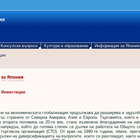
ия
Консулски въпроси
Култура и образование
Информация за Япония
ции
 Инвестиции
 на икономическата глобализация продължава да разширява и задълбо
ъс страните от Северна Америка, Азия и Европа. Търговията, която е
з втората половина на 20-ти век, стана възможна благодарение на на
 напредък, който до голяма степен се дължи на работата на Общото с
търговска организация (СТО). От края на 1990-те години, обаче, прег
дължи на диверсификацията на въпросите, които се разглеждат, както 