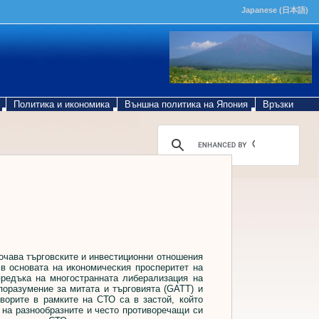
Japanese (日本語)
Политика и икономика
Външна политика на Япония
Връзки
чава търговските и инвестиционни отношения
 в основата на икономическия просперитет на
предъка на многостранната либерализация на
поразумение за митата и търговията (GATT) и
оворите в рамките на СТО са в застой, който
и на разнообразните и често противоречащи си