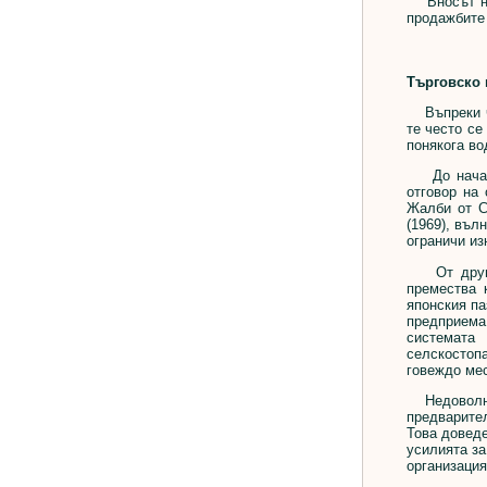
Вносът на 
продажбите 
Търговско 
Въпреки че 
те често се
понякога во
До началот
отговор на 
Жалби от С
(1969), въл
ограничи из
От друга с
премества 
японския па
предприема
системата
селскостопа
говеждо мес
Недоволни о
предварите
Това доведе
усилията за
организация