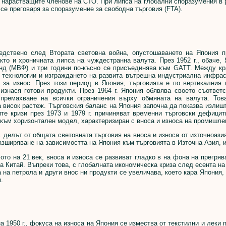
 нарастващите членове на СТО. При липса на глобални споразумения в 
 се преговаря за споразумение за свободна търговия (FTA).
вено след Втората световна война, опустошаването на Япония пр
акто и хроничната липса на чуждестранна валута. През 1952 г., обаче
нд (МВФ) и три години по-късно се присъединява към GATT. Между края
 технологии и изграждането на развита вътрешна индустриална инфрас
а за износ. През този период в Япония, търговията е по вертикалния 
 изнася готови продукти. През 1964 г. Япония обявява своето съответ
премахване на всички ограничения върху обмяната на валута. Тов
 висок растеж. Търговския баланс на Япония започна да показва излишъ
те кризи през 1973 и 1979 г. причиняват временни търговски дефицити
към хоризонтален модел, характеризиран с вноса и износа на промишле
делът от общата световната търговия на вноса и износа от източноази
азширяване на зависимостта на Япония към търговията в Източна Азия, и
о на 21 век, вноса и износа се развиват гладко в на фона на прегряв
а Китай. Въпреки това, с глобалната икономическа криза след есента на
а на петрола и други внос ни продукти се увеличава, което кара Япония
.
1950 г., фокуса на износа на Япония се измества от текстилни и леки