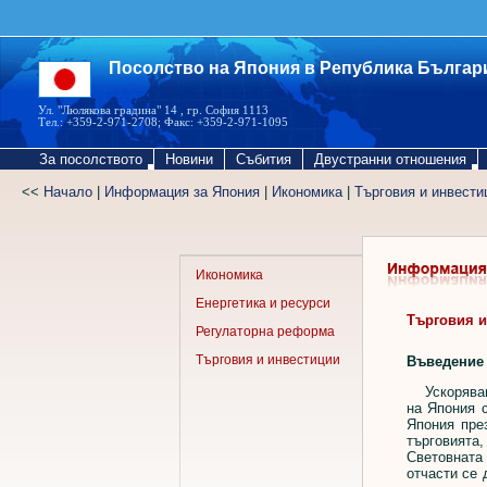
Посолство на Япония в Република Българ
Ул. "Люлякова градина" 14 , гр. София 1113
Тел.: +359-2-971-2708; Факс: +359-2-971-1095
За посолството
Новини
Събития
Двустранни отношения
<<
Начало
|
Информация за Япония
|
Икономика
|
Търговия и инвести
Икономика
Енергетика и ресурси
Търговия и
Регулаторна реформа
Търговия и инвестиции
Въведение
Ускоряване
на Япония с
Япония пре
търговията,
Световната 
отчасти се 