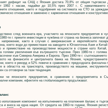
т дефицит на САЩ с Япония достига 70,8% от общия търговски де
т 1992 г. насам, падайки до 10,5% през 2007 г.. С намаляването
нните отношения, както и подобрения на системата на СТО за урежда
мическо отношения е заменено с хармонични отношения и конструктивен
и
вено след военната ера, участието на японските предприятия в чуж
 1980-те г. преките инвестиции в чужбина от страна на бизнеса започват 
о напрежение, както в случая с американския и европейските пазар
ена, което води до преместване на заводите в Югоизточна Азия и Китай 
то и преместване на производствени мощности в страни като Китай,
а големи увеличения във вътрешното търсене. През 1980-те г. голяма
асочени към Северна Америка и Европа. През 1990-те г. съотношението
вото на финансите и централната банка на Япония, чуждестранните 
ни, което е рекорд и 52% повече в сравнение с предходната фискална 
те в областта на транспорта, производството на машини, инструмент
ен са отговорни за тази тенденция.
е японските предприятия, в сравнение с предприятията в Съе
ални компании, ефектите на глобализацията продължават.
аланс
използвания компонент на изпълнението на платежния баланс е търговс
а и вноса на една нация. От средата на 1960-те години, Япония регис