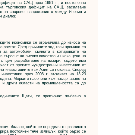
фицит на САЩ през 1981 г., и постепенно
 на търговския дефицит на САЩ, засилване
не на спорове, напрежението между Япония и
 диалог.
дите икономики се ограничава до износа на
да растат. Сред причините зад тази промяна са
и за автомобили, смяната в котировките на
в търсене на високо качество и ниска цена на
 с цел разработване на пазари, където има
 част от преките чуждестранни инвестиции от
 на инвестициите към Азия се покачва. Според
инвестиции през 2008 г. възлизат на 13,23
година. Мерките насочени към насърчаване на
и и други области на промишлеността са до
динените Щати, се превърнат по-бавно в
кия баланс, който се определя от разликата
трира постоянен тече излишък, който бързо се