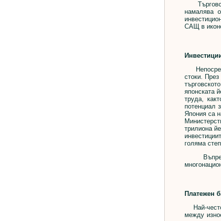
Търговския
намалява о
инвестицио
САЩ в иконо
Инвестици
Непосредст
стоки. През
търговскот
японската й
труда, как
потенциал з
Япония са н
Министерст
трилиона йе
инвестиции
голяма степ
Въпреки ч
многонацион
Платежен б
Най-често 
между износ