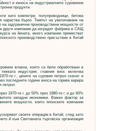
тойност и износа на индустриалните суровинни
тронни продукти.
ти като компютри, полупроводници, битова
я нараства бързо. Темпът на увеличаване на
то на задгранични производствени мощности от
 и други компании да изградят фабрики в САЩ
курса на йената, много компании преместват
Японското производствено присъствие в Китай
овини влакна, които са били обработвани в
 тежката индустрия, главния внос включва
970-те г., цените на суровия петрол скачат и
рез последните години вноса на горива варира
я петрол.
з 1970-те г. до 50% през 1980-те г. и до 60%
звитите западни икономики. Важен фактор за
вените мощности, които японските компании
ускоряват своите операции в Китай, след като
ето й към Световната търговска организация