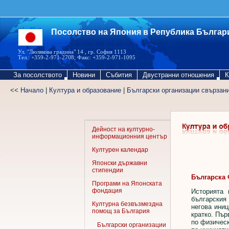
Посолство на Япония в Република Българ
Ул. "Люлякова градина" 14 , гр. София 1113
Тел.: +359-2-971-2708; Факс: +359-2-971-1095
За посолството
Новини
Събития
Двустранни отношения
К
<<
Начало
|
Култура и образование
|
Български организации свързан
Дейност на културно-
информационния център
Културен календар
Японски държавни
стипендии
Българска 
Програми на Японската
фондация
Историята 
българския
Културна безвъзмездна
негова ини
помощ за България
кратко. Пър
по физическ
Български организации