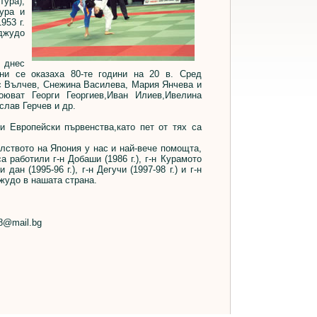
тура),
ура и
953 г.
 джудо
 днес
ни се оказаха 80-те години на 20 в. Сред
с Вълчев, Снежина Василева, Мария Янчева и
оюват Георги Георгиев,Иван Илиев,Ивелина
лав Герчев и др.
 Европейски първенства,като пет от тях са
лството на Япония у нас и най-вече помощта,
 работили г-н Добаши (1986 г.), г-н Курамото
и дан (1995-96 г.), г-н Дегучи (1997-98 г.) и г-н
джудо в нашата страна.
o8@mail.bg