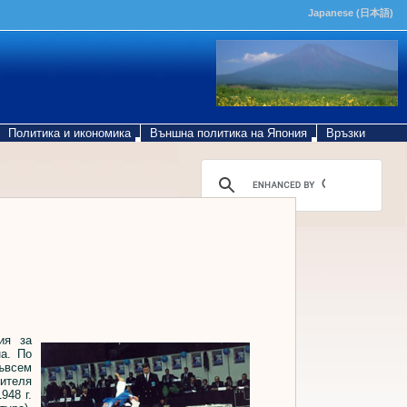
Japanese (日本語)
Политика и икономика
Външна политика на Япония
Връзки
ия за
а. По
съвсем
чителя
948 г.