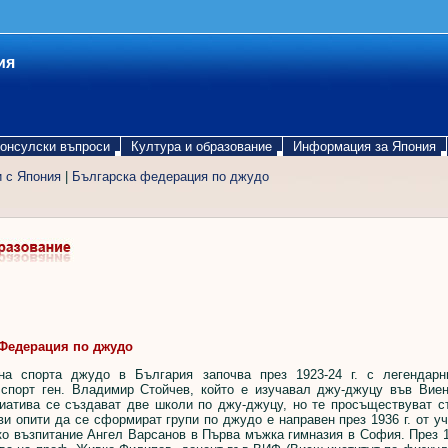
ия
онсулски въпроси
Култура и образование
Информация за Япония
и с Япония
|
Българска федерация по джудо
Федерация по джудо
на спорта джудо в България започва през 1923-24 г. с легендарн
 спорт ген. Владимир Стойчев, който е изучавал джу-джуцу във Виен
циатива се създават две школи по джу-джуцу, но те просъществуват 
ви опити да се сформират групи по джудо е направен през 1936 г. от у
о възпитание Ангел Варсанов в Първа мъжка гимназия в София. През 1