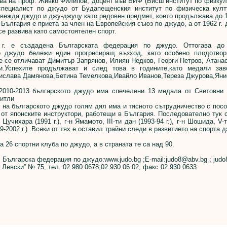
ва на проф. Живко Филипов, доцент във ВИФ (Висш институт по физкул
, специалист по джудо от Будапещенския институт по физическа култ
ъвежда джудо и джу-джуцу като редовен предмет, което продължава до 1
. България е приета за член на Европейския съюз по джудо, а от 1962 г.
се развива като самостоятелен спорт.
 г. е създадена Българската федерация по джудо. Оттогава до
о джудо бележи един прогресиращ възход, като особено плодотвор
е се отличават Димитър Запрянов, Илиян Недков, Георги Петров, Атана
и.Успехите продължават и след това в годините,като медали зав
ислава Дамянова,Бетина Темелкова,Ивайло Иванов,Тереза Джурова,Янис
2010-2013 българското джудо има спечелени 13 медала от Световни и
титли
 на българското джудо голям дял има и тясното сътрудничество с посо
от японските инструктори, работещи в България. Последователно тук са
-н Цучихара (1991 г.), г-н Ямамото, ІІІ-ти дан (1993-94 г.), г-н Шошида, V-т
9-2002 г.). Всеки от тях е оставил трайни следи в развитието на спорта 
 26 спортни клуба по джудо, а в страната те са над 90.
: Българска федерация по джудо:www.judo.bg ;E-mail:judo8@abv.bg ; jud
 Левски” № 75, тел. 02 980 0678;02 930 06 02, факс 02 930 0633