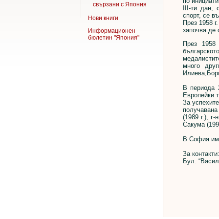
по инициати
свързани с Япония
ІІІ-ти дан
спорт, се в
Нови книги
През 1958 г
започва де 
Информационен
бюлетин "Япония"
През 1958
българскот
медалистит
много друг
Илиева,Бор
В периода 
Европейки 
За успехите
получавана 
(1989 г.), г
Сакума (199
В София има
За контакти
Бул. “Васил