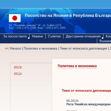
Посолство на Япония в Република Българ
Ул. "Люлякова градина" 14 , гр. София 1113
Тел.: +359-2-971-2708; Факс: +359-2-971-1095
За посолството
Новини
Събития
Двустранни отношения
Кон
Външна
<<
Начало
|
Политика и икономика
|
Теми от японската дипломация
|
2013г.
2012г.
Теми от японската дипломация
06.2013г.
Пета Токийска международна 