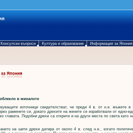
ия
Консулски въпроси
Култура и образование
Информация за Япония
облекло в миналото
щите източници свидетелстват, че преди 4 в. от н.е. мъжете в Я
рез раменете си, докато дрехите на жените се изработвали от едно-ед
ез главата. Подобни дрехи са открити и на други места по света като 
то на шити дрехи датира от около 4 в. след н.е., когато политичес