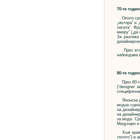
70-те годин
Около среда
„нютора” и 
лигата”. Фр
миеру” („да
За разлика
дизайнерски
През втора
наблюдава и
80-те годин
През 80-те,
(“designer
специфична 
Японски ди
модна сцен
на дизайнер
на дизайнер
за мода. Ср
Мицухиро и 
Към края на
тялото”) и 