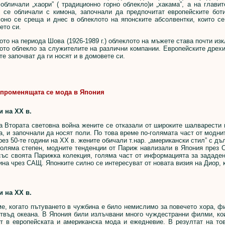
обличали „хаори” ( традиционно горно облекло)и „хакама”, а на глави
е се обличали с кимона, започнали да предпочитат европейските бот
моно се среща и днес в облеклото на японските абсолвентки, които се
ето си.
 на периода Шова (1926-1989 г.) облеклото на мъжете става почти из
ото облекло за служителите на различни компании. Европейските дрехи
те започват да ги носят и в домовете си.
променящата се мода в Япония
и на ХХ в.
Втората световна война жените се отказали от широките шалварести п
а, и започнали да носят поли. По това време по-голямата част от модн
през 50-те години на ХХ в. жените обичали т.нар. „американски стил” с д
голяма степен, модните тенденции от Париж навлизали в Япония през С
ъс своята Парижка колекция, голяма част от информацията за зададен
ина чрез САЩ. Японките силно се интересуват от новата визия на Диор, 
и на ХХ в.
 когато пътуването в чужбина е било немислимо за повечето хора, ф
отвъд океана. В Япония били излъчвани много чуждестранни филми, ко
ят в европейската и американска мода и ежедневие. В резултат на то