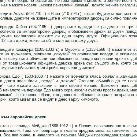
ей”), е в процес на развитие. По това време и мъжете, и жените носят 
 нея мъжете носели широки панталони „хакама”, докато жените слагали 
ите Асука (593-710 г.) и Нара (710-794 г.), когато будизмът навлиза о
голяма, дрехите на живеещите в императорския дворец са силно повлиян
да Хейан (794-1185 г.) дворцовите одежди се разделят на три ка
облекло за императорския дворец и обикновени дрехи за други пово
 Дамите наслагвали дрехите си една върху друга. Официалното женск
 12 ката дрехи, които се обличали една върху друга.
ите Камакура (1185-1333 г.) и Муромачи (1333-1568 г.) мъжете от во
о на държавата, обличали „сокутай” по официални поводи, а обикнове
 на самураите обличали при обикновени поводи копринени дрехи с деб
и от традиционната официлна дамска дреха със същото име, която се
амураите обличали дълги роби, наречени „учикаке”.
да Едо ( 1603-1868 г.) мъжете от военната класа обичали „камишимо
а двата пола били „косоде” и „хакама”. Станало обичайно да се нося
би”, като мъжете затъквали в него своите мечове. Дамският пояс „о
В началото на периода Едо много хора носели съвсем прости дрехи, ма
учикаке”. Постепенно обаче, ежедневното облекло станало по-красиво 
рки, които могат да се видят и днес върху кимоното.
 към европейски дрехи
 на периода Мейджи (1868-1912 г.) в Япония са официално възприе
пощальони. Това се превръща в главна предпоставка за големите пр
я. Все пак обаче, в началото на периода Мейджи преобладава традици