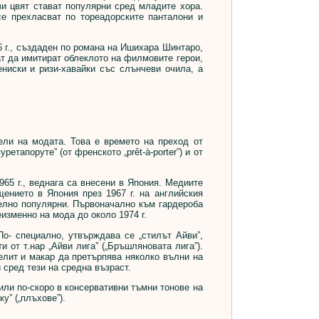
ози цвят стават популярни сред младите хора.
се прехласват по тореадорските панталони и
6 г., създаден по романа на Ишихара Шинтаро,
ат да имитират облеклото на филмовите герои,
тениски и ризи-хавайки със слънчеви очила, а
и на модата. Това е времето на преход от
етапоруте” (от френското „prêt-à-porter”) и от
5 г., веднага са внесени в Япония. Медиите
ението в Япония през 1967 г. на английския
телно популярни. Първоначално към гардероба
изменно на мода до около 1974 г.
- специално, утвърждава се „стилът Айви”,
 от т.нар „Айви лига” („Бръшляновата лига”).
елит и макар да претърпява няколко вълни на
 сред тези на средна възраст.
ли по-скоро в консервативни тъмни тонове на
у” („плъхове”).