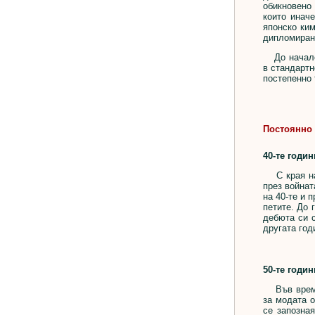
обикновено 
които инач
японско ки
дипломиран
До началото
в стандартн
постепенно 
Постоянно 
40-те годин
С края на 
през войнат
на 40-те и 
петите. До 
дебюта си с
другата год
50-те годин
Във време,
за модата 
се запозна