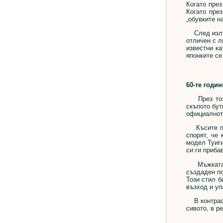
Когато през
Когато пре
„обувките н
След излъчв
отличен с л
известни ка
японките се
60-те годин
През този 
скъпото бут
официалнот
Късите пол
спорят, че
модел Туиги
си ги приба
Мъжката мо
създаден по
Този стил б
възход и уп
В контраст 
сивото, в р