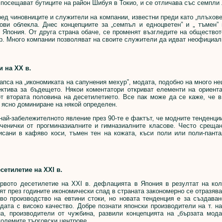
 посещават бутиците на район Шибуя в Токио, и се отличава със семпли 
 чиновниците и служители на компании, известни преди като „плъховет
ови облекла. Днес концепциите за „семпъл и едноцветен” и „ тъмен”
 Япония. От друга страна обаче, се променят възгледите на обществот
р. Много компании позволяват на своите служители да идват неофициал
и на ХХ в.
а на „икономиката на сапунения мехур”, модата, подобно на много нещ
ектива за бъдещето. Някои коментатори откриват елементи на ориент
от втората половина на десетилетието. Все пак може да се каже, че в
 ясно доминиране на някой определен.
-забележителното явление през 90-те е фактът, че модните тенденции 
ученички от прогминазиалните и гимназиалните класове. Често срещан
исани в кафяво коси, тъмен тен на кожата, къси поли или поли-панта
сетилетие на ХХІ в.
то десетилетие на ХХІ в. дефлацията в Япония в резултат на кола
т през годините икономически спад в страната закономерно се отразява 
во производство на евтини стоки, но новата тенденция е за създаване
дата с високо качество. Добре познати японски производители на т. н
на, производители от чужбина, развили концепцията на „бързата мода
големите търговски центрове.