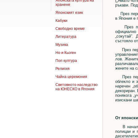
(„Ямато чот
Японската култура на
хранене
ръкави. Под
Японският език
През период
в Япония е 
Кабуки
През перио
Свободно време
официално 
„сокутай”.
Литература
състояло от
Музика
През период
Но и Кьоген
управлениет
лов. Жените
Поп култура
различавал
жените на с
Религия
През перио
Чайна церемония
облекло и з
Световното наследство
наречен „о
на ЮНЕСКО в Япония
декориран. 
понякога „
изискани ша
От японски
В началото
полицаи и 
десетилети