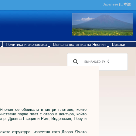
Japanese (日本語)
Политика и икономика
Външна политика на Япония
Връзки
пония се обвивали в метри платове, които
инствено парче плат с отвор в центъра, който
напр. Древна Гърция и Рим, Индонезия, Перу и
ката структура, известна като Двора Ямато