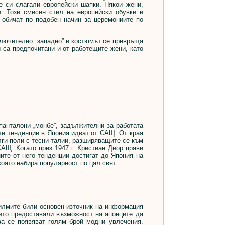
те си слагали европейски шапки. Някои жени,
и. Този смесен стил на европейски обувки и
 обичат по подобен начин за церемониите по
ключително „западно” и костюмът се превръща
 са предпочитани и от работещите жени, като
анталони „монбе”, задължителни за работата
ите тенденции в Япония идват от САЩ. От края
ълги поли с тесни талии, разширяващите се към
АЩ. Когато през 1947 г. Кристиан Диор прави
ите от него тенденции достигат до Япония на
която набира популярност по цял свят.
илмите били основен източник на информация
ито предоставяли възможност на японците да
ва се появяват голям брой модни увлечения.