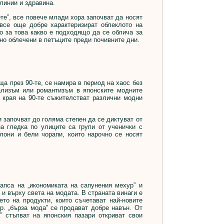
линии и здравина.
е”, все повече млади хора започват да носят
 все още добре характеризират облеклото на
о за това какво е подходящо да се облича за
но облечени в петъците преди почивните дни.
а през 90-те, се намира в период на хаос без
ализъм или романтизъм в японските модните
 края на 90-те съжителстват различни модни
започват до голяма степен да се диктуват от
а гледка по улиците са групи от ученички с
лони и бели чорапи, които нарочно се носят
пса на „икономиката на сапунения мехур” и
и върху света на модата. В страната винаги е
то на продукти, които съчетават най-новите
ар. „бърза мода” се продават добре навън. От
” стъпват на японския пазари откриват свои