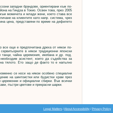
озни западни брандове, ориентирани към по-
йона на Гиндза в Токио. Освен това, през 2005
но към момичета и млади жени, което става все
личане на клиентите като напр. система, чрез
умна цена, представяни по време на дефилето
 все още е предпочитана дреха от някои по-
 сервитьорките в някои традиционни японски
 танци, чайна церемония, икебана и др. под.
 необходим асистент, които да съдейства за
 на тялото. Ето защо де факто то е напълно
зменно се носи на някои особено специални
щение на шинтоистки или будистки храм през
и церемонии и официални сбирки. Във всички
ави, пъстри цветове и прекрасни шарки.
Legal Matters
/
About Accessibility
/
Privacy Policy