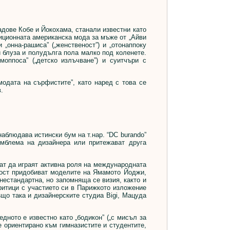
дове Кобе и Йокохама, станали известни като
диционната американска мода за мъже от „Айви
 „онна-рашиса” („женственост”) и „отонаппоку
и блуза и полудълга пола малко под коленете.
моппоса” („детско излъчване”) и суитчъри с
дата на сърфистите”, като наред с това се
.
наблюдава истински бум на т.нар. “DC burando”
 емблема на дизайнера или притежават друга
т да играят активна роля на международната
ност придобиват моделите на Ямамото Йоджи,
 нестандартна, но запомняща се визия, както и
ритици с участието си в Парижкото изложение
що така и дизайнерските студиа Bigi, Мацуда
ното е известно като „бодикон” („с мисъл за
 е ориентирано към гимназистите и студентите,