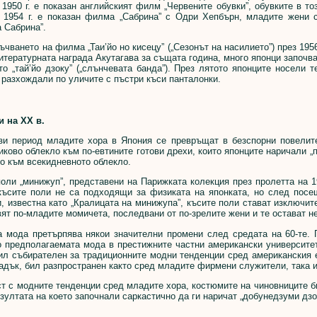
 1950 г. е показан английският филм „Червените обувки”, обувките в т
з 1954 г. е показан филма „Сабрина” с Одри Хепбърн, младите жени 
а Сабрина”.
ането на филма „Таи’йо но кисецу” („Сезонът на насилието”) през 195
итературната награда Акутагава за същата година, много японци започв
то „тай’йо дзоку” („слънчевата банда”). През лятото японците носели 
 разхождали по уличите с пъстри къси панталонки.
и на ХХ в.
период младите хора в Япония се превръщат в безспорни повелител
иково облекло към по-евтините готови дрехи, които японците наричали „пур
о към всекидневното облекло.
и „минижуп”, представени на Парижката колекция през пролетта на 196
 късите поли не са подходящи за физиката на японката, но след посещ
, известна като „Кралицата на минижупа”, късите поли стават изключи
вят по-младите момичета, последвани от по-зрелите жени и те остават не
да претърпява някои значителни промени след средата на 60-те. По
 предполагаемата мода в престижните частни американски университети
ил събирателен за традиционните модни тенденции сред американския 
адък, бил разпространен както сред младите фирмени служители, така и
с модните тенденции сред младите хора, костюмите на чиновниците би
езултата на което започнали саркастично да ги наричат „добунедзуми дзок