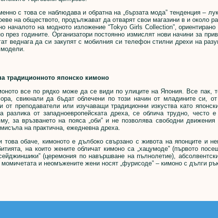
но с това се наблюдава и обратна на „бързата мода” тенденция – лукс
оеве на обществото, продължават да отварят свои магазини в и около ра
ено началото на модното изложение “Tokyo Girls Collection”, ориентира
о през годините. Организатори постоянно измислят нови начини за прив
гат веднага да си закупят с мобилния си телефон стилни дрехи на раз
 модели.
а традиционното японско кимоно
ото все по рядко може да се види по улиците на Япония. Все пак, то
хора, свикнали да бъдат облечени по този начин от младините си, от
и от преподаватели или изучаващи традиционни изкуства като японски
за разлика от западноевропейската дреха, се облича трудно, често е
 му, за връзването на пояса „оби” и не позволява свободни движения
мисъла на практична, ежедневна дреха.
ва обаче, кимоното е дълбоко свързано с живота на японците и неи
битията, на които жените обличат кимоно са „хацумоде” (първото посе
 „сейджиншики” (церемония по навършване на пълнолетие), абсолвентск
 момичетата и неомъжените жени носят „фурисоде” – кимоно с дълги рък