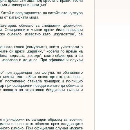
горна дреха стигаща под кръста с прави, тесни
дълги плисирани поли „мо”.
т Китай и популярността на китайската култура
и от китайската мода.
тегории: облекло за специални церемонии,
ди. Официалните мъжки дрехи били наричани
о облекло, известно като „джуи-хитое”, се
енната класа (самураите), които участвали в
ните си дрехи „каригину” носели по време на
ела подплата „косоде”, които обаче доста се
 използва и до днес. При официални случаи
” при аудиенции при шогуна, но обичайното
т метри плат, обвит около кръста като пояс,
би” постепенно станала по-широк и по-пищно
кар при официални поводи жените да обличали
с появата на атрактивно боядисани тъкани и
ти униформи по западен образец за военни,
омени в японското облекло през следващите
онното кимоно. При официални случаи мъжете