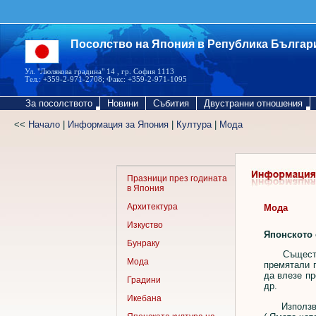
Посолство на Япония в Република Българ
Ул. "Люлякова градина" 14 , гр. София 1113
Тел.: +359-2-971-2708; Факс: +359-2-971-1095
За посолството
Новини
Събития
Двустранни отношения
<<
Начало
|
Информация за Япония
|
Култура
|
Мода
Празници през годината
в Япония
Архитектура
Мода
Изкуство
Японското 
Бунраку
Съществува
Мода
премятали п
да влезе пр
Градини
др.
Икебана
Използване