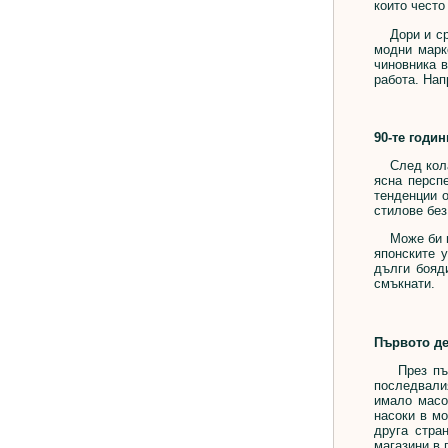
които често
Дори и сред
модни марк
чиновника в
работа. Нап
90-те годин
След колапс
ясна персп
тенденции 
стилове без
Може би най
японските 
дълги бояд
смъкнати.
Първото де
През първо
последвалия
имало масо
насоки в мо
друга стра
магазини в 