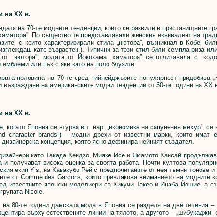
и на ХХ в.
та на 70-те модните тенденции, които се развили в пристанищните гра
„хаматора”. По същество те представлявали женския еквивалент на тра
азите, с които характеризирали стила „нютора”, възникнал в Кобе, били
 изглеждаш като възрастен”). Типични за този стил били семпла риза ил
 от „нютора”, модата от Йокохама „хаматора” се отличавала с „кодо
 емблеми или пък с яки като на поло блузите.
та половина на 70-те сред тийнейджърите популярност придобива „мо
 възраждане на американските модни тенденции от 50-те години на ХХ в
и на ХХ в.
 когато Япония се втурва в т. нар. „икономика на сапунения мехур”, се 
 and character brands”) – модни дрехи от известни марки, които имат
дизайнерска концепция, която ясно дефинира нейният създател.
зайнери като Такада Кендзо, Мияке Исе и Ямамото Кансай продължава
а и получават висока оценка за своята работа. Почти култова популяр
ския екип Y’s, на Кавакубо Рей с предпочитаните от нея тъмни тонове и
ите от Comme des Garcons, които привлякова вниманието на модните к
ед известните японски моделиери са Кикучи Такео и Инаба Йошие, а съ
групата Nicole.
 80-те години дамската мода в Япония се разделя на две течения – ед
акцентира върху естествените линии на тялото, а другото – „шибукаджи”