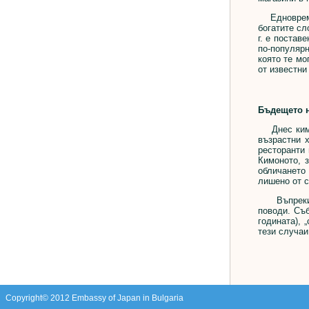
Едновремен
богатите сл
г. е постав
по-популярн
която те мо
от известни
Бъдещето н
Днес кимон
възрастни 
ресторанти 
Кимоното, 
обличането
лишено от с
Въпреки то
поводи. Съ
годината),
тези случаи
Copyright© 2012 Embassy of Japan in Bulgaria