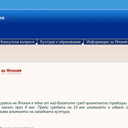
ия
Консулски въпроси
Култура и образование
Информация за Япония
рата на Япония е една от най-богатите сред ориенталски традиции.
начало през 8 век. Преди средата на 19 век влиянието е идвало 
зима влиянието на западната култура.