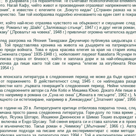
 г.; "В дъбравата") са поразителни. Те съчетават психологически елеме
ото. Нагай Кафу, чийто живот и произведения отразяват напрежението 
ония", е известен с елегиите си. „Бокуто кидан” („Странен разказ на з
орчество. Там той изобразява подробно изчезването на един свят в покра
 който най-ясно отразява чувството на обърканост и смущение след 
у. Романът му „Шайо” („Залязващо слънце”, 1947 г.) и друг негов роман
каку” („Провалът на човека”, 1948 г.) привличат огромна читателска ауди
 разгрома на Япония Танидзаки Джуничиро публикува шедьовъра си,
г.). Той представлява хроника на живота на дъщерите на патриархал
но преди войната. Това е една красива елегия за края на стария изящ
„Снежната страна” 1935-1948 г.), нобеловият лауреат Кавабата Ясунари 
описва страха от близост, който е заплаха дори и за най-обещаващ
апочва да пише както той сам ги нарича "елегии за изгубената Япон
1954 г.).
японската литература в следвоенния период не може да бъде единств
 от поражението. В действителност след 1945 г. се наблюдава разцв
звестни като „първата генерация”в следвоенния период. Нейни членов
на следвоенните автори са Абе Кобо и Мишима Юкио. Докато Абе пише в
то например в романа си „Суна но онна” („Жената в пясъците”, 1962 г.
ищното си естетизиране, например в „Кинкакуджи” („Златният храм”, 1956 г
години на 20 в. Литературните критици отбелязва повратна точка, сле
ичана просто ранна следвоенна литература. Горе-долу по това време „
буо, Ясуока Шотаро, Йошиюки Джюнноске и Шимао Тошио възраждат и п
 включва и Ендо Шусаку. Той сменя вярата си и става католик и в прои
 мъченичество. Такъв роман е „Чиммоку” („Мълчание”, 1966 г.). Авто
 различни подходи на писане или да експериментират с нови методи 
обелова награда за литература през 1994 г. Той е изключителен новат