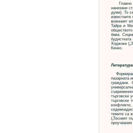
Главно нап
нанизани ст
думи). То с
известните
военният еп
Тайра и Ми
обществото
бива. Соци
будистката 
Ходжоки („З
Кенко.
Литература
Формиранет
пазарната и
граждани. 
универсалн
съвременно
търговски у
търговски 
конфликти, 
седемнадес
темите са в
(„Тесният п
проучвания 