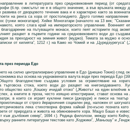
равление в литературата през средновековния период (от средата 
рофи (б.пр. смисълът не е в общото значение, а във връзката между д
е развива от дворцовото течение вака и е характерно както за военната
 поети на ренга са хора от простолюдието. Друго голямо направление 
ос (гунки моногатари). Хейке Моногатари (началото на 13 век; "Сказа
намото, която слага край на императорското управление. Военният е
 благодарение на пътуващите монаси, които пеят историите под аком
алният разцвет в първите години на средновековието води до създава
идея за преходност на земния живот (муджо). Темата за муджо е осно
аписки от килията”, 1212 г.) на Камо но Чомей и на „Цуредзурегуса” („
та през периода Едо
о на силно централизирано управление в Едо (днешно Токио) след окол
кономика въз основа на уеднаквената валута води през периода Едо (16
Общото благоденствие създава условия за ограмотяване на хорат
а търговска стока, което води до разцвет на книгоиздаването. Ху
то общество като „Кошоку ичидай отоко” („Животът на един влюбчив мъ
спех, а книгите в проза, често изящно илюстрирани, стават основа на
театри, в които се играят куклени пиеси (джорури) и пиеси на театър
произтичащи от строго йерархичния социален ред, наложен от шогунат
етсричковата лека стихотворна форма хайкай (по-късно позната като 
зети от природата и живота на обикновените хора. Мацуо Башо е извес
ът към дълбокия север”, 1694 г.). Редица филолози, между които Кейч
върху ранните литературни текстове като „Коджики”, „Маньошу” и „Гендж