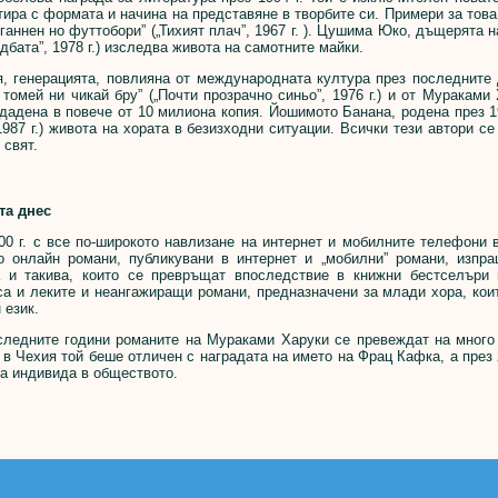
ира с формата и начина на представяне в творбите си. Примери за това 
н ганнен но футтобори” („Тихият плач”, 1967 г. ). Цушима Юко, дъщерята
ъдбата”, 1978 г.) изследва живота на самотните майки.
генерацията, повлияна от международната култура през последните 
 томей ни чикай бру” („Почти прозрачно синьо”, 1976 г.) и от Мураками
родадена в повече от 10 милиона копия. Йошимото Банана, родена през 1
 1987 г.) живота на хората в безизходни ситуации. Всички тези автори с
 свят.
та днес
г. с все по-широкото навлизане на интернет и мобилните телефони в
о онлайн романи, публикувани в интернет и „мобилни” романи, изпр
 и такива, които се превръщат впоследствие в книжни бестселъри 
са и леките и неангажиращи романи, предназначени за млади хора, кои
 език.
дните години романите на Мураками Харуки се превеждат на много 
. в Чехия той беше отличен с наградата на името на Фрац Кафка, а през
а индивида в обществото.