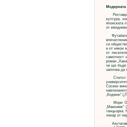
Модерната 
Реставраци
култура, к
японската л
от ежедневи
Футабатей Ш
впечатление
се общество
и от някои 
от писател
самотност 
роман „Хака
че ще бъде 
започва да 
Стилът на 
университет
Сосеки вина
навлизането
„Коджин” („П
Мори Огай 
„Маихиме” 
танцьорка. 
лекар от пе
Акутагава Р