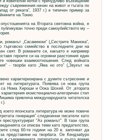
нти и язвителни нотки с причудливо възхищение
между съвременния начин на живот и тъгата по
апад от реката”, 1937 г.) е типичен пример за
йнините на Токио.
опустошенията на Втората световна война, е
, публикуван точно преди самоубийството му –
тория.
 романът „Сасамеюки” („Сестрите Макиока”,
но търговско семейство в последните дни на
ен свят. В романите си, какъвто е например
поставя героите си на огромни разстояния един
ите човешки взаимоотношения. След войната
ия" - творби като „Яма но ото” („Звукът на
ено характеризирана с думите сътресение и
ет на литературата. Появява се нова група
е са Нома Хироши и Оока Шохей. От „втората
 характерния екзистенциално-алегоричен стил
), Мишима привлича международната читателска
.).
д което японската литература не може повече
третата генерация” следвоенни писатели като
реструктурират "Аз романът". В тази група
зведенията си описва теми като предателство,
рите след 60-те години на 20 в. започват да
за представяне на творбата. Ое Кендзабуро
ор в съвременната литература и дълго време