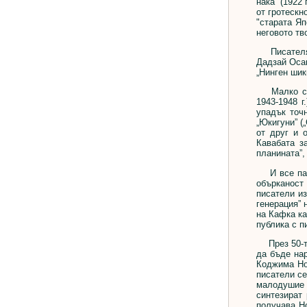
нака” (1922
от гротескн
"старата Яп
неговото тв
Писателят,
Дадзай Осам
„Нинген шик
Малко след
1943-1948 
упадък точ
„Юкигуни” (
от друг и 
Кавабата з
планината”, 
И все пак 
обърканост
писатели и
генерация” 
на Кафка ка
публика с п
През 50-те 
да бъде нар
Коджима Но
писатели се
малодушие и
синтезират
получава Н