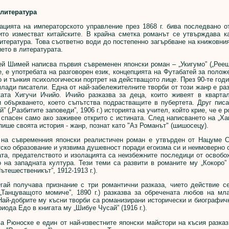
литература
ята на императорското управление през 1868 г. бива последвано от
оито изместват китайските. В крайна сметка романът се утвърждава к
итература. Това съответно води до постепенно загърбване на книжовния
ето в литературата.
имей написва първия съвременен японски роман – „Укигумо” („Реещи с
, е употребата на разговорен език, концепцията на Футабатей за поло
 и тънкия психологически портрет на действащото лице. През 90-те годи
млади писатели. Една от най-забележителните творби от този жанр е разка
ката Хигучи Ичийо. Ичийо разказва за деца, които живеят в кварта
и объркването, което съпътства подрастващите в пубертета. Друг писа
й” („Разбитите заповеди”, 1906 г.) историята на учител, който крие, че е
спасен само ако заживее открито с истината. След написването на „Хак
пише своята история - жанр, познат като "Аз Романът" (шишосецу).
съвременния японски реалистичен роман е утвърден от Нацуме Сос
ско образование и уязвима душевност поради егоизма си и неимоверно 
та, предателството и изолацията са неизбежните последици от освобо
 на западната култура. Тези теми са развити в романите му „Кокоро” („С
ътешественикът”, 1912-1913 г.).
получава признание с три романтични разказа, чието действие се 
(„Танцуващото момиче”, 1890 г.) разказва за обречената любов на м
Най-добрите му късни творби са романизирани исторически и биографич
риода Едо в книгата му „Шибуе Чусай” (1916 г.).
юноске е един от най-известните японски майстори на късия разказ. 