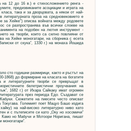
на 12 до 16 в.) е стихосложението ренга -
умите, предизвиканите асоциации и играта на
 класа, така и за дворцовата, а някои от най-
в литературната проза на средновековието е
ние за Хейке") описва войната между родовете
пос се разпространява във всички слоеве на
панимента на подобен на лютня инструмент -
нето на творби, които са силно повлияни от
ва на Хейке моногатари, на сборника с есета
Записки от скука”, 1330 г.) на монаха Йошида
о сто годишни размирици, както и ръстът на
00-1868) до формиране на класата на богатите
а и литературните творби се превръщат в
мористичните белетристични проучвания на
ж”, 1682 г.) от Ихара Сайкаку имат огромен
 литературата през периода Едо. Създават се
 Кабуки. Сюжетите на пиесите често описват
а Токугава. Големият поет Мацуо Башо издига
хайку) на най-високо литературно ниво като
тен и с пътеписите си като „Оку но хосомичи”
у, Камо но Мабучи и Мотоори Норигана, пишат
и моногатари”.