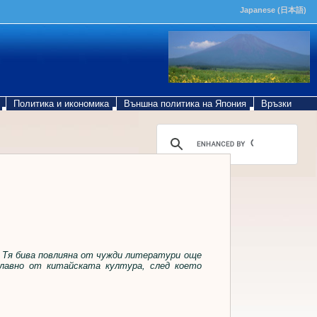
Japanese (日本語)
Политика и икономика
Външна политика на Япония
Връзки
 Тя бива повлияна от чужди литератури още
главно от китайската култура, след което