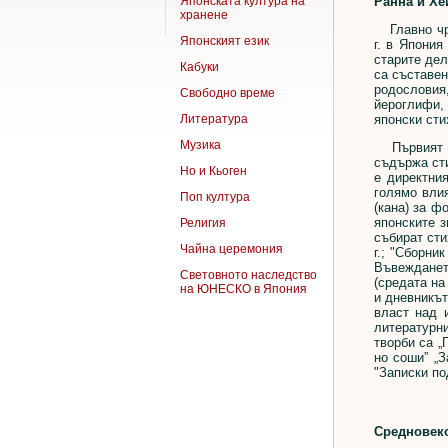
Ранна и Хе
Японската култура на
хранене
Главно чрез
Японският език
г. в Япония
старите дел
Кабуки
са съставен
родословия
Свободно време
йероглифи, 
японски сти
Литература
Музика
Първият гол
съдържа сти
Но и Кьоген
е директния
голямо влия
Поп култура
(кана) за ф
японските з
Религия
събират сти
Чайна церемония
г.; "Сборни
Въвежданет
Световното наследство
(средата на
на ЮНЕСКО в Япония
и дневникът
власт над 
литературни
творби са „
но соши” „З
"Записки по
Средновеко