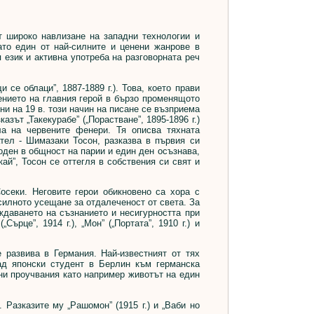
 широко навлизане на западни технологии и
ато един от най-силните и ценени жанрове в
 език и активна употреба на разговорната реч
е облаци”, 1887-1889 г.). Това, което прави
жението на главния герой в бързо променящото
ни на 19 в. този начин на писане се възприема
зът „Такекурабе” („Порастване”, 1895-1896 г.)
ла на червените фенери. Тя описва тяхната
тел - Шимазаки Тосон, разказва в първия си
 роден в общност на парии и един ден осъзнава,
ай”, Тосон се оттегля в собствения си свят и
еки. Неговите герои обикновено са хора с
силното усещане за отдалеченост от света. За
ждаването на съзнанието и несигурността при
ърце”, 1914 г.), „Мон” („Портата”, 1910 г.) и
развива в Германия. Най-известният от тях
лад японски студент в Берлин към германска
ни проучвания като например животът на един
Разказите му „Рашомон” (1915 г.) и „Ваби но