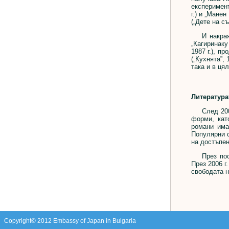
експеримент
г.) и „Мане
(„Дете на с
И накрая, 
„Кагиринаку
1987 г.), п
(„Кухнята”,
така и в цял
Литература
След 2000 
форми, кат
романи има
Популярни 
на достъпен
През после
През 2006 г
свободата н
Copyright© 2012 Embassy of Japan in Bulgaria