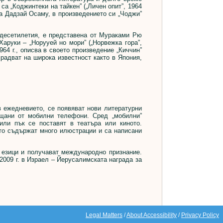
са „Коджинтеки на тайкен” („Личен опит”, 1964
 на Дадзай Осаму, в произведението си „Чоджи”
десетилетия, е представена от Мураками Рю
 Харуки – „Норууей но мори” („Норвежка гора”,
964 г., описва в своето произведение „Киччин”
е радват на широка известност както в Япония,
 ежедневието, се появяват нови литературни
ащани от мобилни телефони. Сред „мобилни”
или пък се поставят в театъра или киното.
то съдържат много илюстрации и са написани
езици и получават международно признание.
 2009 г. в Израел – Йерусалимската награда за
Legal Matters
/
About Accessibility
/
Privacy Policy