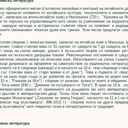
йанска литература
 официалните мисии (съответно кензуйши и кентоши) на китайските дина
 се пренасят елементи от китайската култура, технологиите и начините
а", написана на японо-китайски език) и Нихоншоки (720 г., "Хроника на Я
и по поръчка на управляващите като начин за узаконяване на водената
, народни легенди и исторически събития обаче се появяват и редица
които обозначават японски думи или срички. Тези песни предлагат св
х.
ям сборник с японска поезия, написан на китайски език е Маньошу (кра
хове, главно стихове вака от 31 срички, от средата на 7 до средата на 
т изказ на силни емоции, докато в по-късните творби се появяват ри
ние на по-късната дворцова поезия. Революционно постижение в среда
онетично обозначаване на японския език. Използването на силно съкра
вуци допринася за оформяне на самочувствие за национална литератур
ховете си в сборници (шикашу) и в началото на 10 в. тези сборници став
к със стихове вака от старо време и от днес"). Това е първата от об
о на кана води също и до развитие на прозата, написана на роден ези
 10 в.; "Разкази за Исе") - сборник от разкази, всеки от които е обедин
 Тоса никки (935 г.; "Дневник на пътуването от Тоса"). В края на 10 в.,
императорите зависи от приемането на дъщерите им като императорск
 кръгове в императорския двор. Точно тези жени пишат по-голямата ча
Генджи Моногатари” („Сказание за принц Генджи”, началото на 11 в.) н
аписки под възглавката”, 996-1012 г.) - сборник есета на друга прид
д възглавката" като повратна точка в литературната си традиция.
вна литература