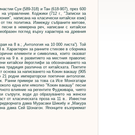
стии Суи (589-318) и Тан (618-907), през 600
 на управление. Коджики (712 г., "Записки за
пония", написана на класически китайски език)
 от тях политика. Измежду събраните митове,
 песни в немерена реч, написани с китайски
оеобразен поглед върху характера на древния
я на 8 в.; „Антология на 10 000 листа”). Той
8 в. Характерен за ранните стихове в сборника
торични елементи и символика, които оказват
та на 9 в. е развитието на местния правопис
тени китайски йероглифи за обозначаването на
на традиция различна от китайската. Поетите
ат основа за написването на Кокин вакашу (905
що 21 родни императорски поетични антологии.
к. Ранни примери за това са Исе Моногатари
ен около една или няколко "Кокин вакашу" песни
 силното влияние на регентите Фудживара, чиято
и съпруги, води до образуването на женски
ст от класическата проза на 11 в.. Известни
а придворната дама Мурасаки Шикибу и „Макура
ворна дама Сей Шонагон. Японците възприемат