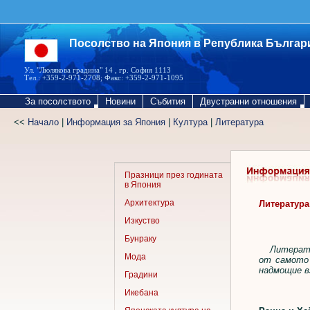
Посолство на Япония в Република Българ
Ул. "Люлякова градина" 14 , гр. София 1113
Тел.: +359-2-971-2708; Факс: +359-2-971-1095
За посолството
Новини
Събития
Двустранни отношения
<<
Начало
|
Информация за Япония
|
Култура
|
Литература
Празници през годината
в Япония
Архитектура
Литература
Изкуство
Бунраку
Литерату
Мода
от самото 
надмощие в
Градини
Икебана