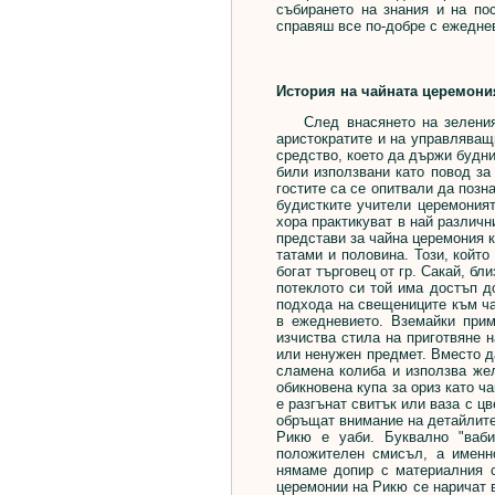
събирането на знания и на по
справяш все по-добре с ежедне
История на чайната церемония
След внасянето на зеления ч
аристократите и на управляващи
средство, което да държи будн
били използвани като повод за
гостите са се опитвали да позн
будистките учители церемоният
хора практикуват в най различн
представи за чайна церемония к
татами и половина. Този, койт
богат търговец от гр. Сакай, б
потеклото си той има достъп д
подхода на свещениците към ча
в ежедневието. Вземайки при
изчиства стила на приготвяне 
или ненужен предмет. Вместо д
сламена колиба и използва жел
обикновена купа за ориз като ч
е разгънат свитък или ваза с ц
обръщат внимание на детайлите 
Рикю е уаби. Буквално "ваб
положителен смисъл, а именн
нямаме допир с материалния с
церемонии на Рикю се наричат 