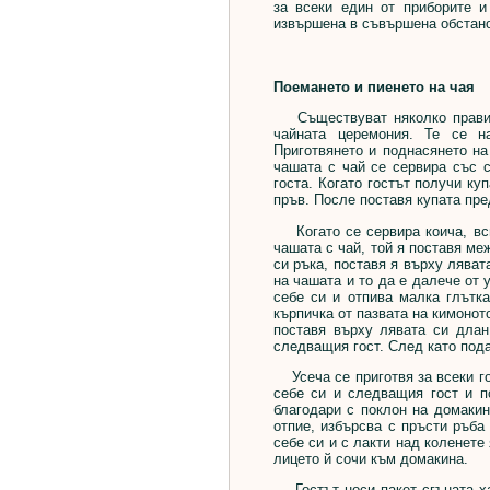
за всеки един от приборите и
извършена в съвършена обстанов
Поемането и пиенето на чая
Съществуват няколко правила,
чайната церемония. Те се на
Приготвянето и поднасянето на
чашата с чай се сервира със с
госта. Когато гостът получи ку
пръв. После поставя купата пре
Когато се сервира коича, всич
чашата с чай, той я поставя ме
си ръка, поставя я върху лявата
на чашата и то да е далече от 
себе си и отпива малка глътка
кърпичка от пазвата на кимонот
поставя върху лявата си длан
следващия гост. След като пода
Усеча се приготвя за всеки гос
себе си и следващия гост и п
благодари с поклон на домакина
отпие, избърсва с пръсти ръба
себе си и с лакти над коленете 
лицето й сочи към домакина.
Гостът носи пакет сгъната хар