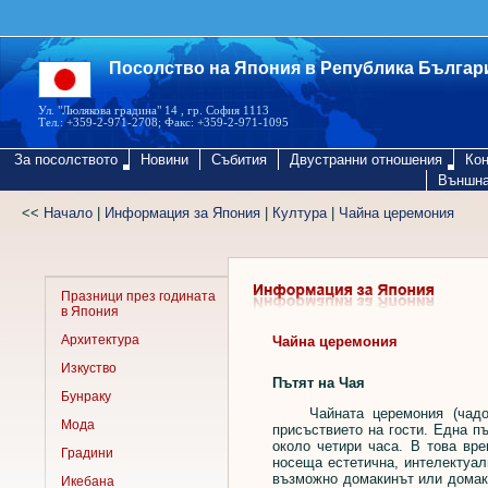
Посолство на Япония в Република Българ
Ул. "Люлякова градина" 14 , гр. София 1113
Тел.: +359-2-971-2708; Факс: +359-2-971-1095
За посолството
Новини
Събития
Двустранни отношения
Кон
Външна
<<
Начало
|
Информация за Япония
|
Култура
|
Чайна церемония
Празници през годината
в Япония
Архитектура
Чайна церемония
Изкуство
Пътят на Чая
Бунраку
Чайната церемония (чадо ил
Мода
присъствието на гости. Една п
около четири часа. В това вр
Градини
носеща естетична, интелектуал
възможно домакинът или домаки
Икебана