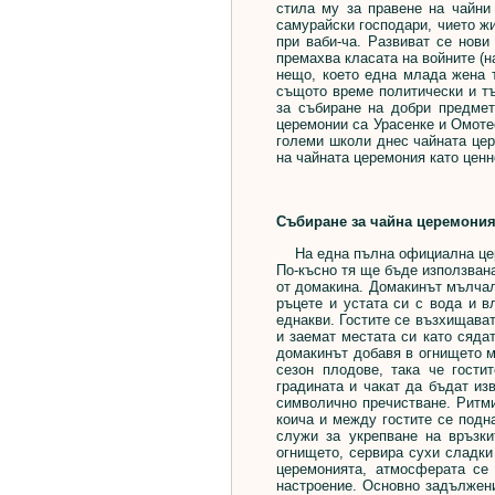
стила му за правене на чайни
самурайски господари, чието ж
при ваби-ча. Развиват се нови
премахва класата на войните (н
нещо, което една млада жена т
същото време политически и тъ
за събиране на добри предмет
церемонии са Урасенке и Омотес
големи школи днес чайната цер
на чайната церемония като ценн
Събиране за чайна церемони
На една пълна официална церем
По-късно тя ще бъде използвана
от домакина. Домакинът мълчал
ръцете и устата си с вода и в
еднакви. Гостите се възхищават
и заемат местата си като сяда
домакинът добавя в огнището м
сезон плодове, така че гости
градината и чакат да бъдат из
символично пречистване. Ритми
коича и между гостите се подн
служи за укрепване на връзк
огнището, сервира сухи сладки 
церемонията, атмосферата се 
настроение. Основно задължени