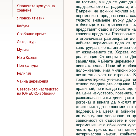
на гостите, а и да се учат да 
Японската култура на
поддържането на градината, и 
хранене
Въпреки че всички усилия на
церемония е предназначена сам
Японският език
тяхното внимание върху дълб
отблясъците на дървесните в
Кабуки
представят също и проявите на
красиви предмети. Разговорите
Свободно време
а ограничават разговора си до
Литература
чайната церемония идва от д
конструиран, че да ангажира се
Музика
от ежедневието си. Хората м
релаксация. Отговорът е не. Дн
Но и Кьоген
забавлява. Чайната церемония 
висшата класа. Попитайте обач
Поп култура
положителен, има милиони хор
Религия
всяка една част на страната. 
трима-четирима ученика два ча
Чайна церемония
отново следващата седмица. Мн
прави чай, но и как да накладе 
Световното наследство
да цени изкуството, поезията,
на ЮНЕСКО в Япония
разпознава всички диви цветя 
рогозка) и винаги да мислят п
движенията да се запомнят от т
подредба на цветя и бойните
интелектуално усвояване на пр
зависимост от съдовете и сез
церемония не е обикновен курс
често да присъстват на пълни 
четиричасова ча-джи, крайна