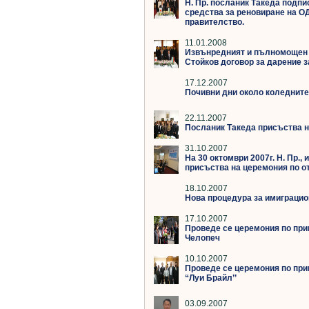
Н. Пр. посланик Такеда подпис
средства за реновиране на О
правителство.
11.01.2008
Извънредният и пълномощен по
Стойков договор за дарение з
17.12.2007
Почивни дни около коледните
22.11.2007
Посланик Такеда присъства на
31.10.2007
На 30 октомври 2007г. Н. Пр.
присъства на церемония по о
18.10.2007
Нова процедура за имиграцио
17.10.2007
Проведе се церемония по при
Челопеч
10.10.2007
Проведе се церемония по при
“Луи Брайл’’
03.09.2007