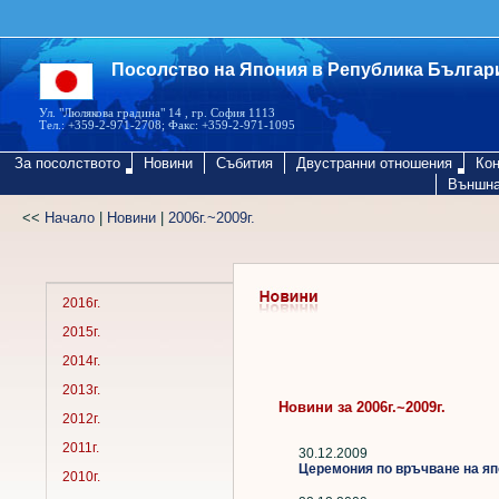
Посолство на Япония в Република Българ
Ул. "Люлякова градина" 14 , гр. София 1113
Тел.: +359-2-971-2708; Факс: +359-2-971-1095
За посолството
Новини
Събития
Двустранни отношения
Кон
Външна
<<
Начало
|
Новини
|
2006г.~2009г.
2016г.
2015г.
2014г.
2013г.
Новини за 2006г.~2009г.
2012г.
2011г.
30.12.2009
Церемония по връчване на япо
2010г.