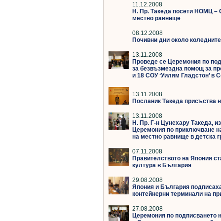
11.12.2008
Н. Пр. Такеда посети НОМЦ –
местно равнище
08.12.2008
Почивни дни около коледните
13.11.2008
Проведе се Церемония по под
за безвъзмездна помощ за про
и 18 СОУ ‘Уилям Гладстон’ в 
13.11.2008
Посланик Такеда присъства н
13.11.2008
Н. Пр. Г-н Цунехару Такеда,
Церемония по приключване на
на местно равнище в детска г
07.11.2008
Правителството на Япония ст
култура в България
29.08.2008
Япония и България подписаха 
контейнерни терминали на пр
27.08.2008
Церемония по подписването на