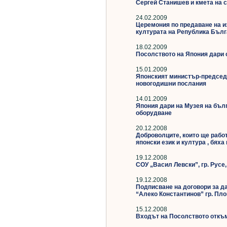
Сергей Станишев и кмета на 
24.02.2009
Церемония по предаване на и
културата на Република Бъл
18.02.2009
Посолството на Япония дари 
15.01.2009
Японският министър-председа
новогодишни послания
14.01.2009
Япония дари на Музея на бъл
оборудване
20.12.2008
Доброволците, които ще работ
японски език и култура , бях
19.12.2008
СОУ „Васил Левски”, гр. Русе
19.12.2008
Подписване на договори за да
“Алеко Константинов” гр. Пл
15.12.2008
Входът на Посолството откъм