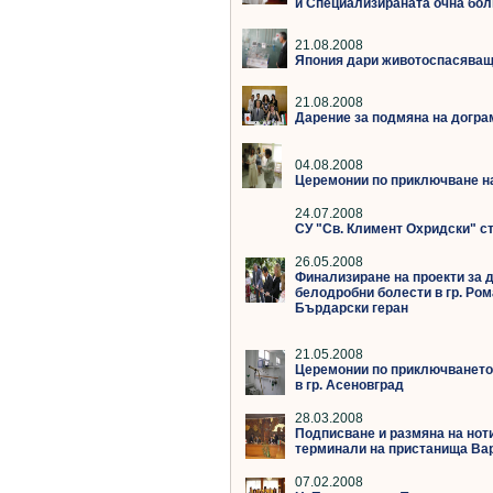
и Специализираната очна бол
21.08.2008
Япония дари животоспасяваща
21.08.2008
Дарение за подмяна на дограм
04.08.2008
Церемонии по приключване на
24.07.2008
СУ "Св. Климент Охридски" с
26.05.2008
Финализиране на проекти за 
белодробни болести в гр. Ром
Бърдарски геран
21.05.2008
Церемонии по приключването 
в гр. Асеновград
28.03.2008
Подписване и размяна на ноти
терминали на пристанища Вар
07.02.2008